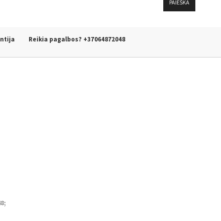
ntija
Reikia pagalbos? +37064872048
8;