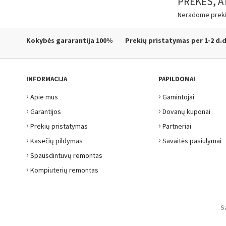
PREKĖS, A
Neradome prekių,
Kokybės gararantija
100%
Prekių pristatymas
per 1-2 d.d
INFORMACIJA
PAPILDOMAI
›
›
Apie mus
Gamintojai
›
›
Garantijos
Dovanų kuponai
›
›
Prekių pristatymas
Partneriai
›
›
Kasečių pildymas
Savaitės pasiūlymai
›
Spausdintuvų remontas
›
Kompiuterių remontas
S