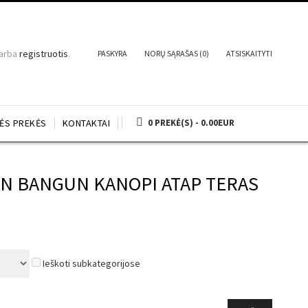
arba
registruotis
.
PASKYRA
NORŲ SĄRAŠAS (0)
ATSISKAITYTI
NĖS PREKĖS
KONTAKTAI
0 PREKĖ(S) - 0.00EUR
GAN BANGUN KANOPI ATAP TERAS
Ieškoti subkategorijose