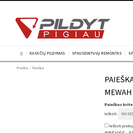
KASEČIŲ PILDYMAS
SPAUSDINTUVŲ REMONTAS
S

/
Pradžia
Paieška
PAIEŠK
MEWAH
Paieškos kriter
Ieškoti:
Ieškoti prek