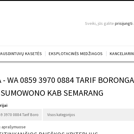
Sveiki, jūs galite
prisijungti
PAUSDINTUVŲ KASETĖS
EKSPLOTACINĖS MEDŽIAGOS
KANCELIARI
A - WA 0859 3970 0884 TARIF BORON
 SUMOWONO KAB SEMARANG
ijai
ių aprašymuose