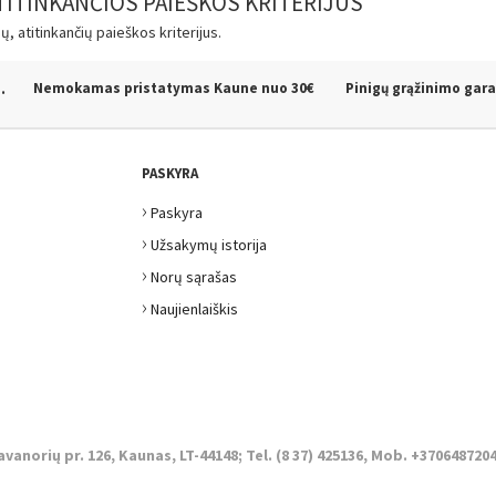
TITINKANČIOS PAIEŠKOS KRITERIJUS
 atitinkančių paieškos kriterijus.
.
Nemokamas pristatymas Kaune
nuo 30€
Pinigų grąžinimo gara
PASKYRA
›
Paskyra
›
Užsakymų istorija
›
Norų sąrašas
›
Naujienlaiškis
avanorių pr. 126, Kaunas, LT-44148; Tel. (8 37) 425136, Mob. +3706487204