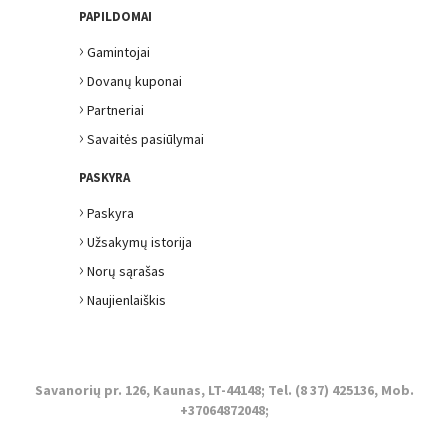
PAPILDOMAI
›
Gamintojai
›
Dovanų kuponai
›
Partneriai
›
Savaitės pasiūlymai
PASKYRA
›
Paskyra
›
Užsakymų istorija
›
Norų sąrašas
›
Naujienlaiškis
Savanorių pr. 126, Kaunas, LT-44148; Tel. (8 37) 425136, Mob.
+37064872048;