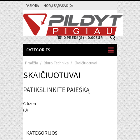
PASKYRA
NORŲ SĄRAŠAS (0)
0 PREKĖ(S) - 0.00EUR
CATEGORIES
Pradžia
/
Biuro Technika
/
Skaičiuotuvai
SKAIČIUOTUVAI
PATIKSLINKITE PAIEŠKĄ
Citizen
(0)
KATEGORIJOS