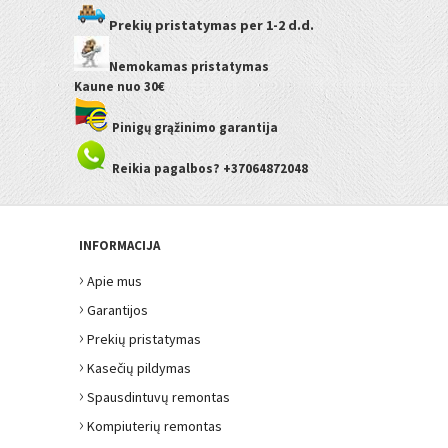
Prekių pristatymas
per 1-2 d.d.
Nemokamas pristatymas
Kaune
nuo 30€
Pinigų grąžinimo garantija
Reikia pagalbos? +37064872048
INFORMACIJA
›
Apie mus
›
Garantijos
›
Prekių pristatymas
›
Kasečių pildymas
›
Spausdintuvų remontas
›
Kompiuterių remontas