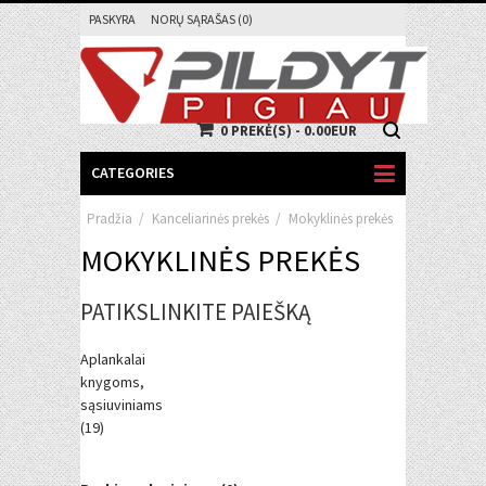
PASKYRA
NORŲ SĄRAŠAS (0)
0 PREKĖ(S) - 0.00EUR
CATEGORIES
Pradžia
/
Kanceliarinės prekės
/
Mokyklinės prekės
MOKYKLINĖS PREKĖS
PATIKSLINKITE PAIEŠKĄ
Aplankalai
knygoms,
sąsiuviniams
(19)