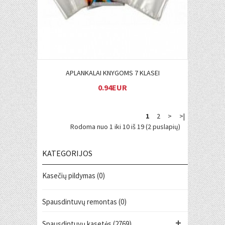
APLANKALAI KNYGOMS 7 KLASEI
0.94EUR
1
2
>
>|
Rodoma nuo 1 iki 10 iš 19 (2 puslapių)
KATEGORIJOS
Kasečių pildymas (0)
Spausdintuvų remontas (0)
Spausdintuvų kasetės (2769)