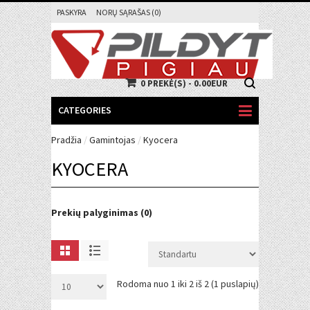
PASKYRA
NORŲ SĄRAŠAS (0)
0 PREKĖ(S) - 0.00EUR
CATEGORIES
Pradžia
/
Gamintojas
/
Kyocera
KYOCERA
Prekių palyginimas (0)
Rodoma nuo 1 iki 2 iš 2 (1 puslapių)