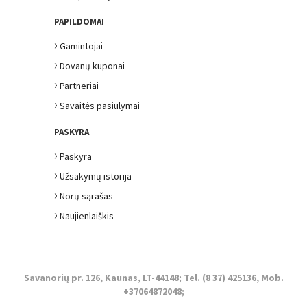
PAPILDOMAI
›
Gamintojai
›
Dovanų kuponai
›
Partneriai
›
Savaitės pasiūlymai
PASKYRA
›
Paskyra
›
Užsakymų istorija
›
Norų sąrašas
›
Naujienlaiškis
Savanorių pr. 126, Kaunas, LT-44148; Tel. (8 37) 425136, Mob.
+37064872048;