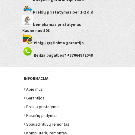
Prekių pristatymas
per 1-2 d.d.
Nemokamas pristatymas
Kaune
nuo 30€
Pinigų grąžinimo garantija
Reikia pagalbos? +37064872048
INFORMACIJA
›
Apie mus
›
Garantijos
›
Prekių pristatymas
›
Kasečių pildymas
›
Spausdintuvų remontas
›
Kompiuterių remontas