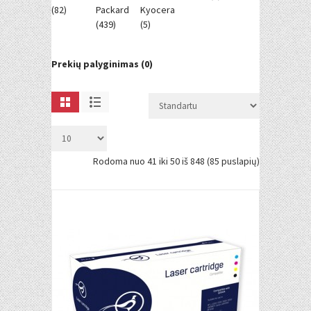
(82)
Packard
Kyocera
(439)
(5)
Prekių palyginimas (0)
Rodoma nuo 41 iki 50 iš 848 (85 puslapių)
Į KREPŠELĮ