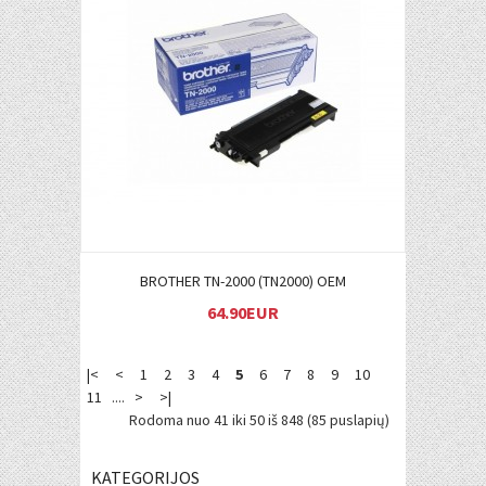
Į KREPŠELĮ
BROTHER TN-2000 (TN2000) OEM
64.90EUR
|<
<
1
2
3
4
5
6
7
8
9
10
11
....
>
>|
Rodoma nuo 41 iki 50 iš 848 (85 puslapių)
KATEGORIJOS