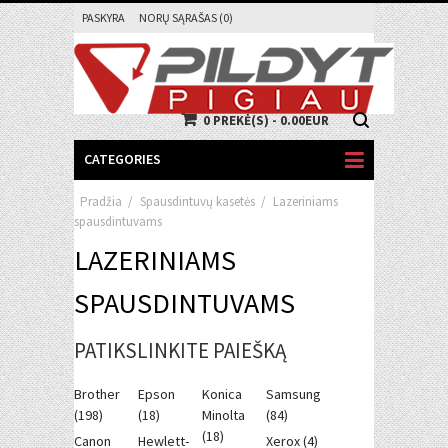
PASKYRA
NORŲ SĄRAŠAS (0)
0 PREKĖ(S) - 0.00EUR
CATEGORIES
Pradžia
/
Spausdintuvų kasetės
/
Lazeriniams
spausdintuvams
LAZERINIAMS
SPAUSDINTUVAMS
PATIKSLINKITE PAIEŠKĄ
Brother
Epson
Konica
Samsung
(198)
(18)
Minolta
(84)
(18)
Canon
Hewlett-
Xerox (4)