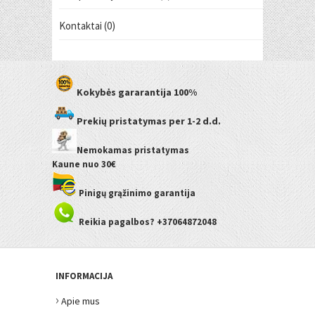
Kontaktai (0)
Kokybės gararantija
100%
Prekių pristatymas
per 1-2 d.d.
Nemokamas pristatymas
Kaune
nuo 30€
Pinigų grąžinimo garantija
Reikia pagalbos? +37064872048
INFORMACIJA
›
Apie mus