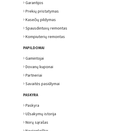
›
Garantijos
›
Prekių pristatymas
›
Kasečių pildymas
›
Spausdintuvų remontas
›
Kompiuterių remontas
PAPILDOMAI
›
Gamintojai
›
Dovanų kuponai
›
Partneriai
›
Savaitės pasiūlymai
PASKYRA
›
Paskyra
›
Užsakymų istorija
›
Norų sąrašas
›
Naujienlaiškis