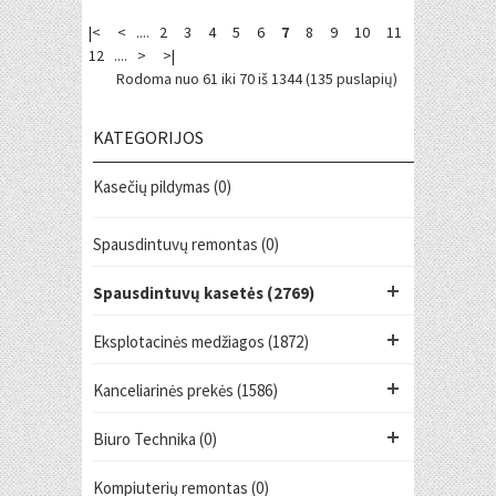
|<
<
....
2
3
4
5
6
7
8
9
10
11
12
....
>
>|
Rodoma nuo 61 iki 70 iš 1344 (135 puslapių)
KATEGORIJOS
Kasečių pildymas (0)
Spausdintuvų remontas (0)
Spausdintuvų kasetės (2769)
Eksplotacinės medžiagos (1872)
Kanceliarinės prekės (1586)
Biuro Technika (0)
Kompiuterių remontas (0)