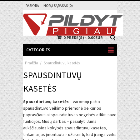
PASKYRA
NORŲ SĄRAŠAS (0)
0 PREKĖ(S) - 0.00EUR
CATEGORIES
Pradžia
/
Spausdintuvų kasetės
SPAUSDINTUVŲ
KASETĖS
Spausdintuvų kasetės
– varomoji pačio
spausdintuvo veikimo priemonė be kurios
paprasčiausiai spausdintuvas negebės atlikti savo
funkcijos. Mūsų darbas – pasiūlyti Jums
aukščiausios kokybės spausdintuvų kasetes,
tinkamai jas įmontuoti ir užtikrinti, kad įranga veiks