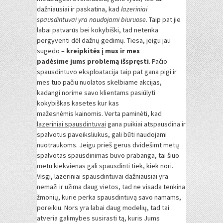
dažniausiai ir paskatina, kad
lazeriniai
spausdintuvai yra naudojami biuruose
. Taip pat jie
labai patvarūs bei kokybiški, tad netenka
pergyventi dėl dažnų gedimų. Tiesa, jeigu jau
sugedo –
kreipkitės į mus ir mes
padėsime jums problemą išspręsti
. Pačio
spausdintuvo eksploatacija taip pat gana pigi ir
mes tuo pačiu nuolatos skelbiame akcijas,
kadangi norime savo klientams pasiūlyti
kokybiškas kasetes kur kas
mažesnėmis kainomis. Verta paminėti, kad
lazeriniai spausdintuvai
gana puikiai atspausdina ir
spalvotus paveiksliukus, gali būti naudojami
nuotraukoms. Jeigu prieš gerus dvidešimt metų
spalvotas spausdinimas buvo prabanga, tai šiuo
metu kiekvienas gali spausdinti tiek, kiek nori.
Visgi, lazeriniai spausdintuvai dažniausiai yra
nemaži ir užima daug vietos, tad ne visada tenkina
žmonių, kurie perka spausdintuvą savo namams,
poreikiu. Nors yra labai daug modelių, tad tai
atveria galimybes susirasti tą, kuris Jums