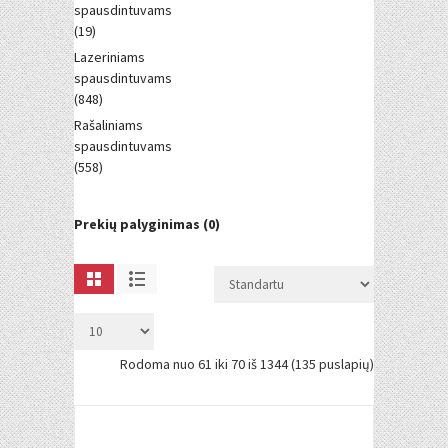
spausdintuvams
(19)
Lazeriniams
spausdintuvams
(848)
Rašaliniams
spausdintuvams
(558)
Prekių palyginimas (0)
Rodoma nuo 61 iki 70 iš 1344 (135 puslapių)