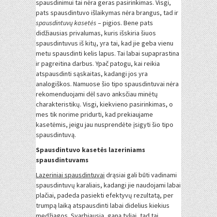
spausdinimui tai nėra geras pasirinkimas. Visgi,
pats spausdintuvo išlaikymas nėra brangus, tad ir
spausdintuvų kasetės
– pigios. Bene pats
didžiausias privalumas, kuris išskiria šiuos
spausdintuvus iš kitų, yra tai, kad jie geba vienu
metu spausdinti kelis lapus. Tai labai supaprastina
ir pagreitina darbus. Ypač patogu, kai reikia
atspausdinti sąskaitas, kadangi jos yra
analogiškos. Namuose šio tipo spausdintuvai nėra
rekomenduojami dėl savo anksčiau minėtų
charakteristikų. Visgi, kiekvieno pasirinkimas, o
mes tik norime pridurti, kad prekiaujame
kasetėmis, jeigu jau nusprendėte įsigyti šio tipo
spausdintuvą.
Spausdintuvo kasetės lazeriniams
spausdintuvams
Lazeriniai spausdintuvai
drąsiai gali būti vadinami
spausdintuvų karaliais, kadangi jie naudojami labai
plačiai, padeda pasiekti efektyvų rezultatą, per
trumpą laiką atspausdinti labai didelius kiekius
medžiagos. Svarbiausia, gana tyliai, tad tai