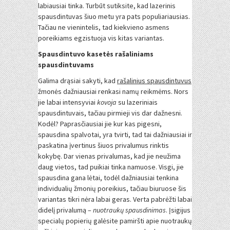
labiausiai tinka. Turbūt sutiksite, kad lazerinis
spausdintuvas šiuo metu yra pats populiariausias.
Tačiau ne vienintelis, tad kiekvieno asmens
poreikiams egzistuoja vis kitas variantas.
Spausdintuvo kasetės rašaliniams
spausdintuvams
Galima drąsiai sakyti, kad
rašalinius spausdintuvus
žmonės dažniausiai renkasi namų reikmėms. Nors
jie labai intensyviai
kovoja
su lazeriniais
spausdintuvais, tačiau pirmieji vis dar dažnesni.
Kodėl? Paprasčiausiai jie kur kas pigesni,
spausdina spalvotai, yra tvirti, tad tai dažniausiai ir
paskatina įvertinus šiuos privalumus rinktis
kokybę. Dar vienas privalumas, kad jie neužima
daug vietos, tad puikiai tinka namuose. Visgi, jie
spausdina gana lėtai, todėl dažniausiai tenkina
individualių žmonių poreikius, tačiau biuruose šis
variantas tikri nėra labai geras. Verta pabrėžti labai
didelį privalumą –
nuotraukų spausdinimas
. Įsigijus
specialų popierių galėsite pamiršti apie nuotraukų