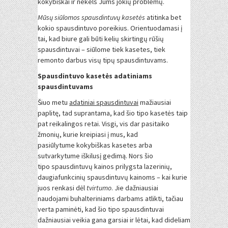
kokybiškai ir nekels Jums jokių problemų.
Mūsų siūlomos spausdintuvų kasetės
atitinka bet
kokio spausdintuvo poreikius. Orientuodamasi į
tai, kad biure gali būti kelių skirtingų rūšių
spausdintuvai – siūlome tiek kasetes, tiek
remonto darbus visų tipų spausdintuvams.
Spausdintuvo kasetės adatiniams
spausdintuvams
Šiuo metu
adatiniai spausdintuvai
mažiausiai
paplitę, tad suprantama, kad šio tipo kasetės taip
pat reikalingos retai. Visgi, vis dar pasitaiko
žmonių, kurie kreipiasi į mus, kad
pasiūlytume kokybiškas kasetes arba
sutvarkytume iškilusį gedimą. Nors šio
tipo spausdintuvų kainos prilygsta lazerinių,
daugiafunkcinių spausdintuvų kainoms – kai kurie
juos renkasi dėl
tvirtumo
. Jie dažniausiai
naudojami buhalteriniams darbams atlikti, tačiau
verta paminėti, kad šio tipo spausdintuvai
dažniausiai veikia gana garsiai ir lėtai, kad dideliam