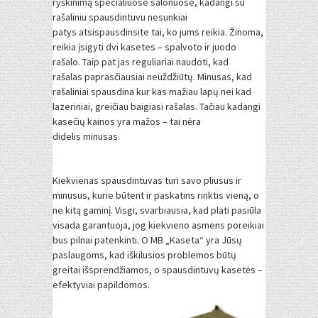
ryškinimą specialiuose salonuose, kadangi su
rašaliniu spausdintuvu nesunkiai
patys atsispausdinsite tai, ko jums reikia. Žinoma,
reikia įsigyti dvi kasetes – spalvoto ir juodo
rašalo. Taip pat jas reguliariai naudoti, kad
rašalas paprasčiausiai neuždžiūtų. Minusas, kad
rašaliniai spausdina kur kas mažiau lapų nei kad
lazeriniai, greičiau baigiasi rašalas. Tačiau kadangi
kasečių kainos yra mažos – tai nėra
didelis minusas.
Kiekvienas spausdintuvas turi savo pliusus ir
minusus, kurie būtent ir paskatins rinktis vieną, o
ne kitą gaminį. Visgi, svarbiausia, kad plati pasiūla
visada garantuoja, jog kiekvieno asmens poreikiai
bus pilnai patenkinti. O MB „Kaseta“ yra Jūsų
paslaugoms, kad iškilusios problemos būtų
greitai išsprendžiamos, o spausdintuvų kasetės –
efektyviai papildomos.