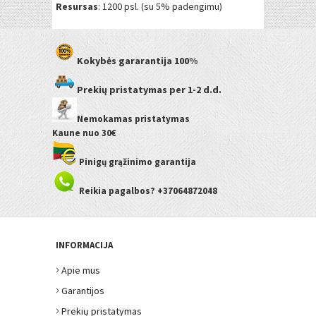
Resursas
: 1200 psl. (su 5% padengimu)
Kokybės gararantija
100%
Prekių pristatymas
per 1-2 d.d.
Nemokamas pristatymas
Kaune
nuo 30€
Pinigų grąžinimo garantija
Reikia pagalbos? +37064872048
INFORMACIJA
›
Apie mus
›
Garantijos
›
Prekių pristatymas