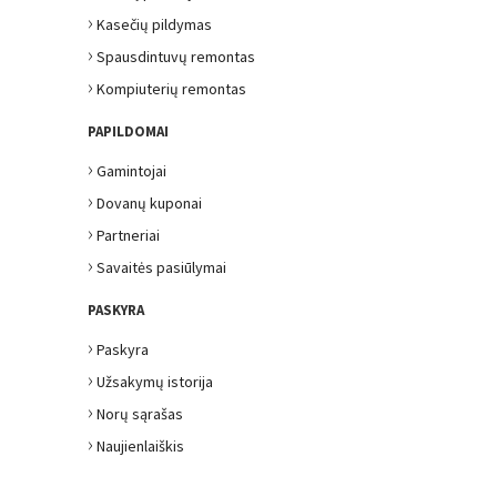
›
Kasečių pildymas
›
Spausdintuvų remontas
›
Kompiuterių remontas
PAPILDOMAI
›
Gamintojai
›
Dovanų kuponai
›
Partneriai
›
Savaitės pasiūlymai
PASKYRA
›
Paskyra
›
Užsakymų istorija
›
Norų sąrašas
›
Naujienlaiškis