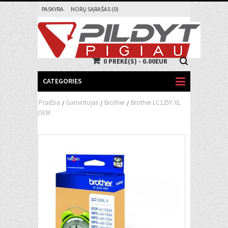
PASKYRA
NORŲ SĄRAŠAS (0)
0 PREKĖ(S) - 0.00EUR
CATEGORIES
Pradžia
Gamintojas
Brother
Brother LC125Y XL
/
/
/
OEM