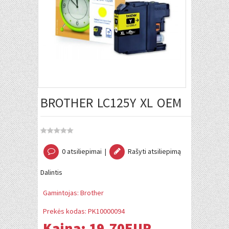
BROTHER LC125Y XL OEM
0 atsiliepimai
|
Rašyti atsiliepimą
Dalintis
Gamintojas:
Brother
Prekės kodas:
PK10000094
Kaina:
19.70EUR