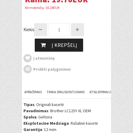
Be mokesčių: 16.28EUR
Kiekis:
Į KREPŠELĮ
Į atmintinę
Pridėti palyginimui
APRAŠYMAS
TINKA SPAUSDINTUVAMS
ATSILIEPIMAI (0)
Tipas
: Originali kasetė
Pavadinimas
: Brother LC125Y XL OEM
Spalva
: Geltona
Eksplotacine Medziaga
: Rašalinė kasetė
Garantija
: 12 mėn