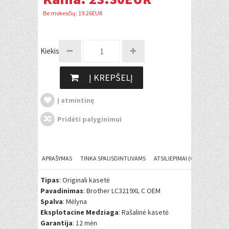
Be mokesčių: 19.26EUR
Kiekis:
Į KREPŠELĮ
Į atmintinę
Pridėti palyginimui
APRAŠYMAS
TINKA SPAUSDINTUVAMS
ATSILIEPIMAI (0)
Tipas
: Originali kasetė
Pavadinimas
: Brother LC3219XL C OEM
Spalva
: Mėlyna
Eksplotacine Medziaga
: Rašalinė kasetė
Garantija
: 12 mėn