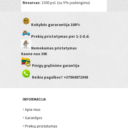
Resursas
: 1500 psl. (su 5% padengimu)
Kokybės gararantija
100%
Prekių pristatymas
per 1-2 d.d.
Nemokamas pristatymas
Kaune
nuo 30€
Pinigų grąžinimo garantija
Reikia pagalbos? +37064872048
INFORMACIJA
›
Apie mus
›
Garantijos
›
Prekių pristatymas