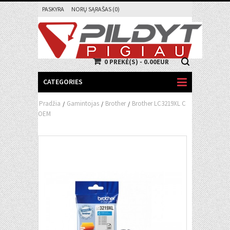
PASKYRA
NORŲ SĄRAŠAS (0)
0 PREKĖ(S) - 0.00EUR
CATEGORIES
Pradžia
Gamintojas
Brother
Brother LC3219XL C
/
/
/
OEM