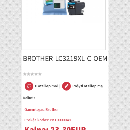
BROTHER LC3219XL C OEM
0 atsiliepimai
|
Rašyti atsiliepimą
Dalintis
Gamintojas:
Brother
Prekės kodas:
PK10000048
Kaina:
23.30EUR