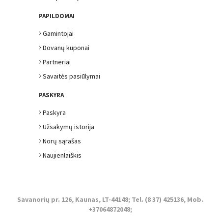
PAPILDOMAI
›
Gamintojai
›
Dovanų kuponai
›
Partneriai
›
Savaitės pasiūlymai
PASKYRA
›
Paskyra
›
Užsakymų istorija
›
Norų sąrašas
›
Naujienlaiškis
Savanorių pr. 126, Kaunas, LT-44148; Tel. (8 37) 425136, Mob.
+37064872048;