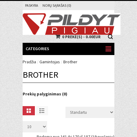
PASKYRA
NORŲ SĄRAŠAS (0)
0 PREKĖ(S) - 0.00EUR
CATEGORIES
Pradžia
/
Gamintojas
/
Brother
BROTHER
Prekių palyginimas (0)
Rodoma nuo 161 iki 170 iš 187 (19 puslapių)