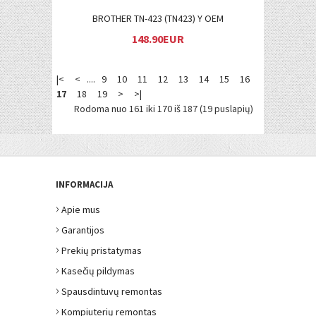
BROTHER TN-423 (TN423) Y OEM
148.90EUR
|<
<
....
9
10
11
12
13
14
15
16
17
18
19
>
>|
Rodoma nuo 161 iki 170 iš 187 (19 puslapių)
INFORMACIJA
›
Apie mus
›
Garantijos
›
Prekių pristatymas
›
Kasečių pildymas
›
Spausdintuvų remontas
›
Kompiuterių remontas