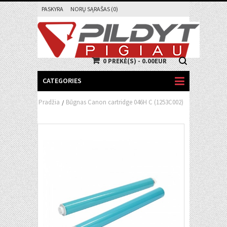
PASKYRA
NORŲ SĄRAŠAS (0)
0 PREKĖ(S) - 0.00EUR
CATEGORIES
Pradžia
Būgnas Canon cartridge 046H C (1253C002)
/