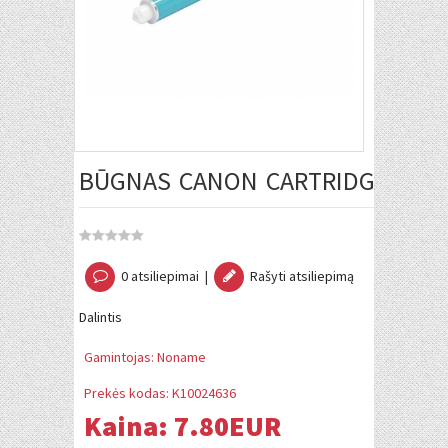
BŪGNAS CANON CARTRIDGE 046H 
0 atsiliepimai
|
Rašyti atsiliepimą
Dalintis
Gamintojas:
Noname
Prekės kodas:
K10024636
Kaina:
7.80EUR