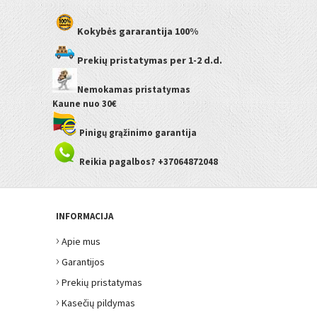
Kokybės gararantija
100%
Prekių pristatymas
per 1-2 d.d.
Nemokamas pristatymas
Kaune
nuo 30€
Pinigų grąžinimo garantija
Reikia pagalbos? +37064872048
INFORMACIJA
›
Apie mus
›
Garantijos
›
Prekių pristatymas
›
Kasečių pildymas