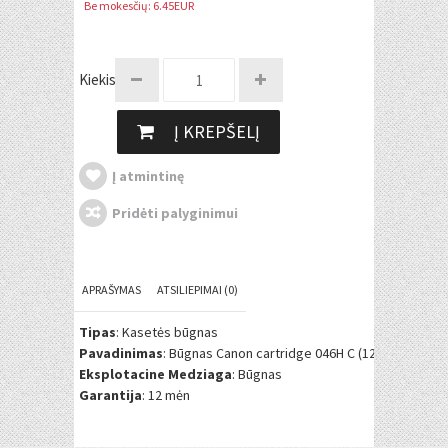
Be mokesčių: 6.45EUR
Kiekis:
Į KREPŠELĮ
Į atmintinę
Pridėti palyginimui
APRAŠYMAS
ATSILIEPIMAI (0)
Tipas
: Kasetės būgnas
Pavadinimas
: Būgnas Canon cartridge 046H C (1253C002)
Eksplotacine Medziaga
: Būgnas
Garantija
: 12 mėn