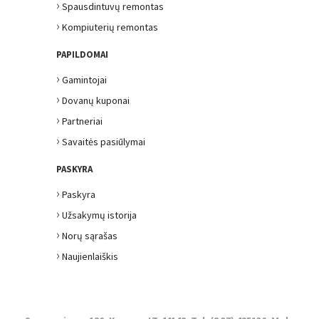
›
Spausdintuvų remontas
›
Kompiuterių remontas
PAPILDOMAI
›
Gamintojai
›
Dovanų kuponai
›
Partneriai
›
Savaitės pasiūlymai
PASKYRA
›
Paskyra
›
Užsakymų istorija
›
Norų sąrašas
›
Naujienlaiškis