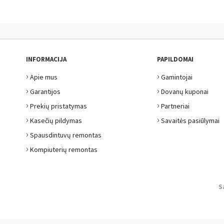
INFORMACIJA
PAPILDOMAI
›
›
Apie mus
Gamintojai
›
›
Garantijos
Dovanų kuponai
›
›
Prekių pristatymas
Partneriai
›
›
Kasečių pildymas
Savaitės pasiūlymai
›
Spausdintuvų remontas
›
Kompiuterių remontas
S