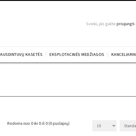
Sveiki, jūs galite
prisijungti
PAUSDINTUVŲ KASETĖS
EKSPLOTACINĖS MEDŽIAGOS
KANCELIARI
Rodoma nuo 0 iki 0 iš 0 (0 puslapių)