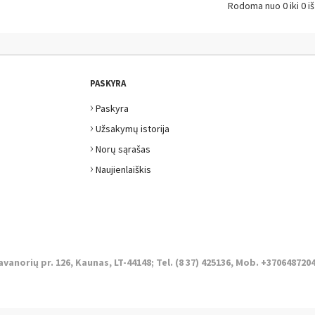
Rodoma nuo 0 iki 0 iš
PASKYRA
›
Paskyra
›
Užsakymų istorija
›
Norų sąrašas
›
Naujienlaiškis
avanorių pr. 126, Kaunas, LT-44148; Tel. (8 37) 425136, Mob. +3706487204