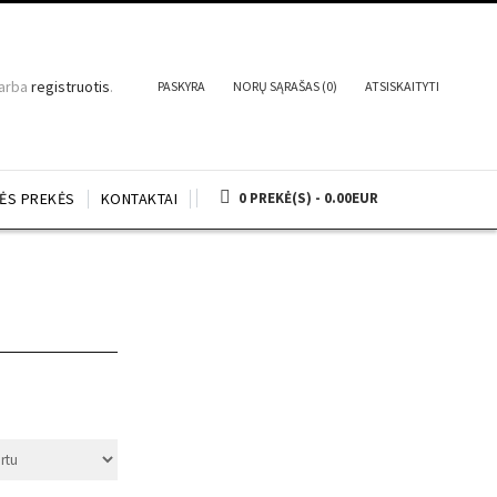
arba
registruotis
.
PASKYRA
NORŲ SĄRAŠAS (0)
ATSISKAITYTI
NĖS PREKĖS
KONTAKTAI
0 PREKĖ(S) - 0.00EUR