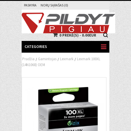
PASKYRA
NORŲ SĄRAŠAS (0)
0 PREKĖ(S) - 0.00EUR
CATEGORIES
Pradžia
Gamintojas
Lexmark
Lexmark 100XL
/
/
/
(14N1068) OEM