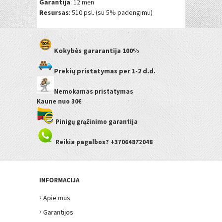
Garantija
: 12 mėn
Resursas
: 510 psl. (su 5% padengimu)
Kokybės gararantija
100%
Prekių pristatymas
per 1-2 d.d.
Nemokamas pristatymas
Kaune
nuo 30€
Pinigų grąžinimo garantija
Reikia pagalbos? +37064872048
INFORMACIJA
›
Apie mus
›
Garantijos