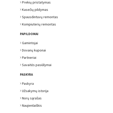
›
Prekių pristatymas
›
Kasečių pildymas
›
Spausdintuvų remontas
›
Kompiuterių remontas
PAPILDOMAI
›
Gamintojai
›
Dovanų kuponai
›
Partneriai
›
Savaitės pasiūlymai
PASKYRA
›
Paskyra
›
Užsakymų istorija
›
Norų sąrašas
›
Naujienlaiškis