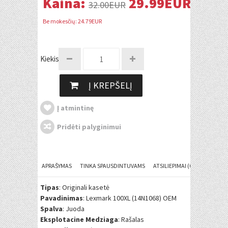
Kaina:
29.99EUR
32.00EUR
Be mokesčių: 24.79EUR
Kiekis:
Į KREPŠELĮ
Į atmintinę
Pridėti palyginimui
APRAŠYMAS
TINKA SPAUSDINTUVAMS
ATSILIEPIMAI (0)
Tipas
: Originali kasetė
Pavadinimas
: Lexmark 100XL (14N1068) OEM
Spalva
: Juoda
Eksplotacine Medziaga
: Rašalas