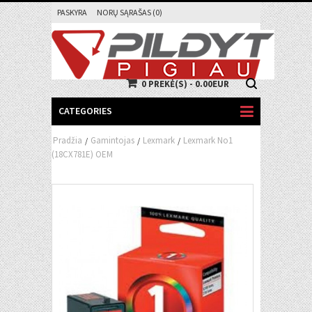
PASKYRA
NORŲ SĄRAŠAS (0)
0 PREKĖ(S) - 0.00EUR
CATEGORIES
Pradžia
Gamintojas
Lexmark
Lexmark No1
/
/
/
(18CX781E) OEM