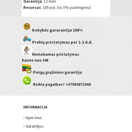
Garantija
: 12 mėn
Resursas
: 165 psl. (su 5% padengimu)
Kokybės gararantija
100%
Prekių pristatymas
per 1-2 d.d.
Nemokamas pristatymas
Kaune
nuo 30€
Pinigų grąžinimo garantija
Reikia pagalbos? +37064872048
INFORMACIJA
›
Apie mus
›
Garantijos