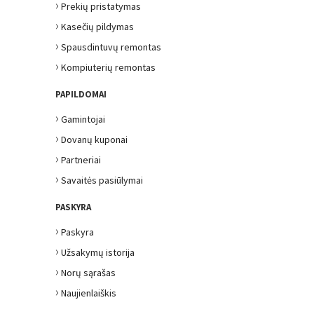
›
Prekių pristatymas
›
Kasečių pildymas
›
Spausdintuvų remontas
›
Kompiuterių remontas
PAPILDOMAI
›
Gamintojai
›
Dovanų kuponai
›
Partneriai
›
Savaitės pasiūlymai
PASKYRA
›
Paskyra
›
Užsakymų istorija
›
Norų sąrašas
›
Naujienlaiškis