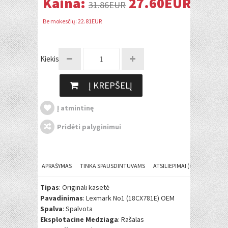
Kaina:
27.60EUR
31.86EUR
Be mokesčių: 22.81EUR
Kiekis:
Į KREPŠELĮ
Į atmintinę
Pridėti palyginimui
APRAŠYMAS
TINKA SPAUSDINTUVAMS
ATSILIEPIMAI (0)
Tipas
: Originali kasetė
Pavadinimas
: Lexmark No1 (18CX781E) OEM
Spalva
: Spalvota
Eksplotacine Medziaga
: Rašalas