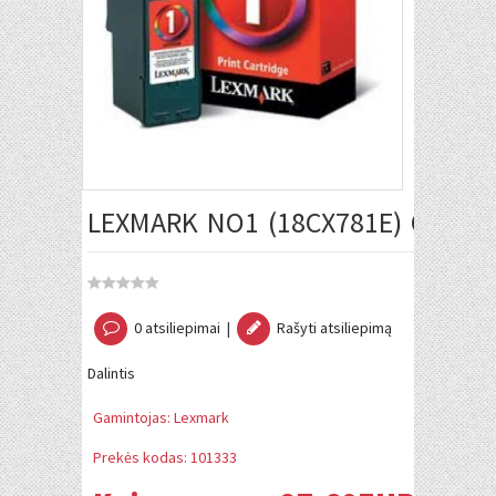
LEXMARK NO1 (18CX781E) OEM
0 atsiliepimai
|
Rašyti atsiliepimą
Dalintis
Gamintojas:
Lexmark
Prekės kodas:
101333