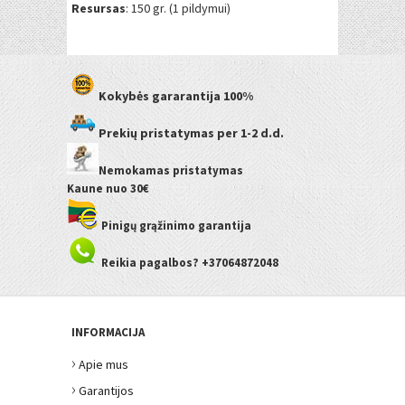
Resursas
: 150 gr. (1 pildymui)
Kokybės gararantija
100%
Prekių pristatymas
per 1-2 d.d.
Nemokamas pristatymas
Kaune
nuo 30€
Pinigų grąžinimo garantija
Reikia pagalbos? +37064872048
INFORMACIJA
›
Apie mus
›
Garantijos