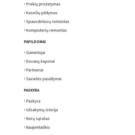
›
Prekių pristatymas
›
Kasečių pildymas
›
Spausdintuvų remontas
›
Kompiuterių remontas
PAPILDOMAI
›
Gamintojai
›
Dovanų kuponai
›
Partneriai
›
Savaitės pasiūlymai
PASKYRA
›
Paskyra
›
Užsakymų istorija
›
Norų sąrašas
›
Naujienlaiškis