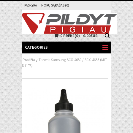
PASKYRA
NORŲ SĄRAŠAS (0)
0 PREKĖ(S) - 0.00EUR
CATEGORIES
Pradžia
Toneris Samsung SCX-4650 / SCX-4655 (MLT-
/
D117S)