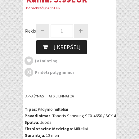
Be mokesčių: 4.95EUR
Kiekis:
Į KREPŠELĮ
Į atmintinę
Pridėti palyginimui
APRAŠYMAS
ATSILIEPIMAI (0)
Tipas
: Pildymo milteliai
Pavadinimas
: Toneris Samsung SCX-4650 / SCX-4655 (MLT-D1
Spalva
: Juoda
Eksplotacine Medziaga
: Milteliai
Garantija
: 12 mėn