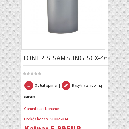
TONERIS SAMSUNG SCX-4650 / SC
0 atsiliepimai
|
Rašyti atsiliepimą
Dalintis
Gamintojas:
Noname
Prekės kodas:
K10025034
Kaina:
5.99EUR