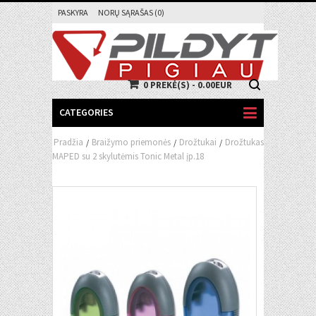
PASKYRA
NORŲ SĄRAŠAS (0)
0 PREKĖ(S) - 0.00EUR
CATEGORIES
Pradžia
Braižymo priemonės
Drožtukai
Drožtukas
/
/
/
MAPED su 2 skylutėmis Tonic Metal įp.18