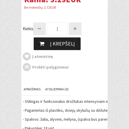
Be mokesčių: 2.72EUR
Kiekis:
Į KREPŠELĮ
Į atmintinę
Pridėti palyginimui
APRAŠYMAS
ATSILIEPIMAI (0)
- Stilingas ir funkcionalus drožtukas intensyviam naudojimui.
- Pagamintas iš plastiko, dviejų skylučių su dėžute drožlėms.
- Spalvos: žalia, alyvinė, mėlyna, (spalva bus parenkama atsitikt
- Pakuotėje: 18 vnt.