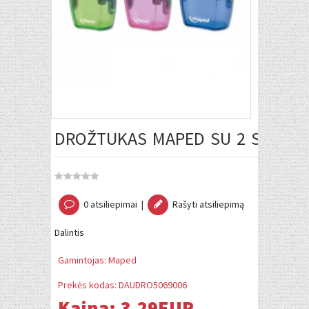
DROŽTUKAS MAPED SU 2 SKYLUTĖ
0 atsiliepimai
|
Rašyti atsiliepimą
Dalintis
Gamintojas:
Maped
Prekės kodas:
DAUDRO5069006
Kaina:
3.29EUR