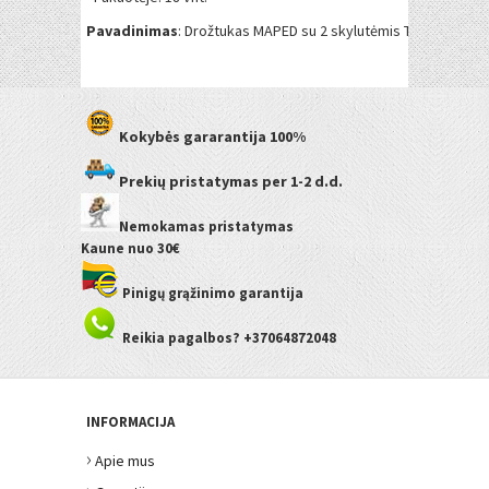
Pavadinimas
: Drožtukas MAPED su 2 skylutėmis Tonic Metal į
Kokybės gararantija
100%
Prekių pristatymas
per 1-2 d.d.
Nemokamas pristatymas
Kaune
nuo 30€
Pinigų grąžinimo garantija
Reikia pagalbos? +37064872048
INFORMACIJA
›
Apie mus