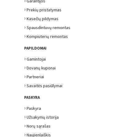
›
Garantijos
›
Prekių pristatymas
›
Kasečių pildymas
›
Spausdintuvų remontas
›
Kompiuterių remontas
PAPILDOMAI
›
Gamintojai
›
Dovanų kuponai
›
Partneriai
›
Savaitės pasiūlymai
PASKYRA
›
Paskyra
›
Užsakymų istorija
›
Norų sąrašas
›
Naujienlaiškis