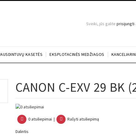
Sveiki, jūs galite
prisijungti
PAUSDINTUVŲ KASETĖS
EKSPLOTACINĖS MEDŽIAGOS
KANCELIARI
CANON C-EXV 29 BK (
0 atsiliepimai
|
Rašyti atsiliepimą
Dalintis