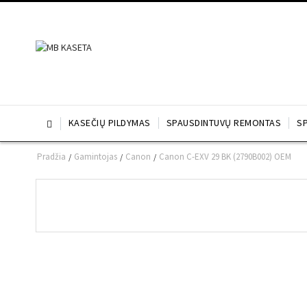
KASEČIŲ PILDYMAS
SPAUSDINTUVŲ REMONTAS
S

Pradžia
Gamintojas
Canon
Canon C-EXV 29 BK (2790B002) OEM
/
/
/