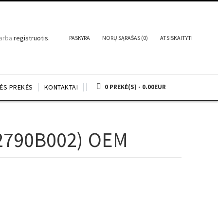
arba
registruotis
.
PASKYRA
NORŲ SĄRAŠAS (0)
ATSISKAITYTI
NĖS PREKĖS
KONTAKTAI
0 PREKĖ(S) - 0.00EUR
2790B002) OEM