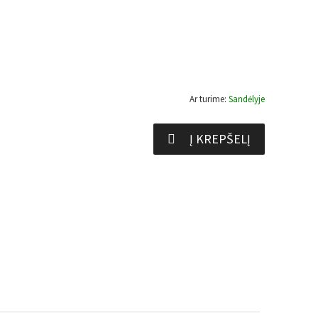
Ar turime:
Sandėlyje
Į KREPŠELĮ