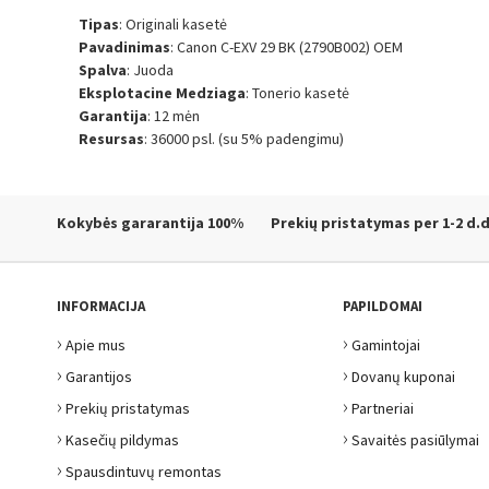
Tipas
: Originali kasetė
Pavadinimas
: Canon C-EXV 29 BK (2790B002) OEM
Spalva
: Juoda
Eksplotacine Medziaga
: Tonerio kasetė
Garantija
: 12 mėn
Resursas
: 36000 psl. (su 5% padengimu)
Kokybės gararantija
100%
Prekių pristatymas
per 1-2 d.d
INFORMACIJA
PAPILDOMAI
›
›
Apie mus
Gamintojai
›
›
Garantijos
Dovanų kuponai
›
›
Prekių pristatymas
Partneriai
›
›
Kasečių pildymas
Savaitės pasiūlymai
›
Spausdintuvų remontas