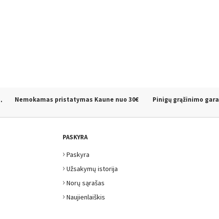
.
Nemokamas pristatymas Kaune
nuo 30€
Pinigų grąžinimo gara
PASKYRA
›
Paskyra
›
Užsakymų istorija
›
Norų sąrašas
›
Naujienlaiškis