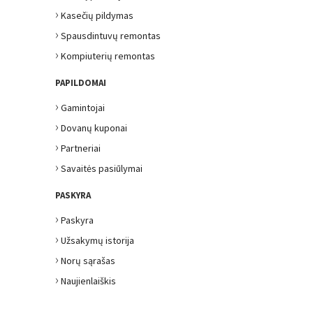
›
Kasečių pildymas
›
Spausdintuvų remontas
›
Kompiuterių remontas
PAPILDOMAI
›
Gamintojai
›
Dovanų kuponai
›
Partneriai
›
Savaitės pasiūlymai
PASKYRA
›
Paskyra
›
Užsakymų istorija
›
Norų sąrašas
›
Naujienlaiškis