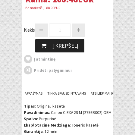
Be mokesčių: 88.00EUR
Kiekis:
Į KREPŠELĮ
Į atmintinę
Pridėti palyginimui
APRAŠYMAS
TINKA SPAUSDINTUVAMS
ATSILIEPIMAI (0)
Tipas
: Originali kasetė
Pavadinimas
: Canon C-EXV 29 M (2798B002) OEM
Spalva
: Purpurinė
Eksplotacine Medziaga
: Tonerio kasetė
Garantija
: 12 mėn