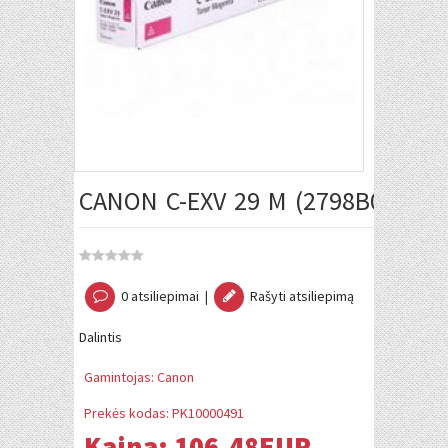
CANON C-EXV 29 M (2798B002) 
0 atsiliepimai
|
Rašyti atsiliepimą
Dalintis
Gamintojas:
Canon
Prekės kodas:
PK10000491
Kaina:
106.48EUR