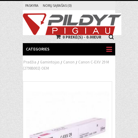
PASKYRA
NORŲ SĄRAŠAS (0)
0 PREKĖ(S) - 0.00EUR
CATEGORIES
Pradžia
Gamintojas
Canon
Canon C-EXV 29 M
/
/
/
(2798B002) OEM