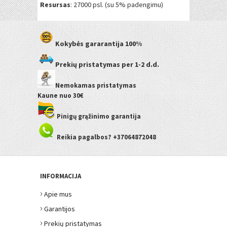
Resursas
: 27000 psl. (su 5% padengimu)
Kokybės gararantija
100%
Prekių pristatymas
per 1-2 d.d.
Nemokamas pristatymas
Kaune
nuo 30€
Pinigų grąžinimo garantija
Reikia pagalbos? +37064872048
INFORMACIJA
›
Apie mus
›
Garantijos
›
Prekių pristatymas