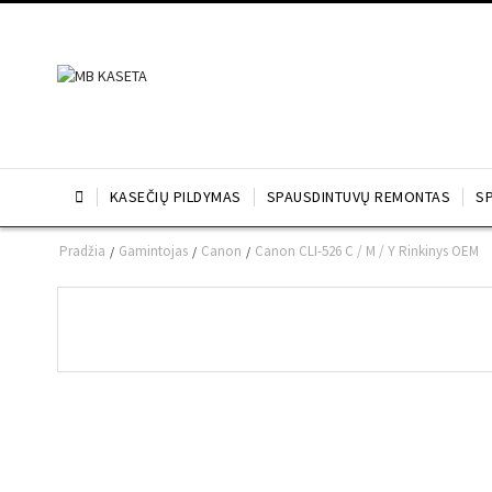

KASEČIŲ PILDYMAS
SPAUSDINTUVŲ REMONTAS
S
Pradžia
Gamintojas
Canon
Canon CLI-526 C / M / Y Rinkinys OEM
/
/
/