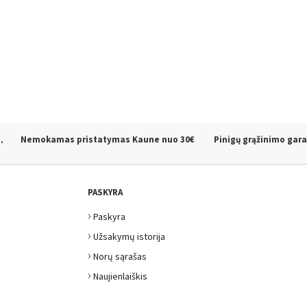
.
Nemokamas pristatymas Kaune
nuo 30€
Pinigų grąžinimo gara
PASKYRA
›
Paskyra
›
Užsakymų istorija
›
Norų sąrašas
›
Naujienlaiškis