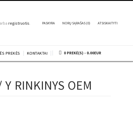
arba
registruotis
.
PASKYRA
NORŲ SĄRAŠAS (0)
ATSISKAITYTI
NĖS PREKĖS
KONTAKTAI
0 PREKĖ(S) - 0.00EUR
/ Y RINKINYS OEM