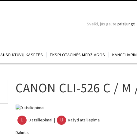
Sveiki, jūs galite
prisijungti
PAUSDINTUVŲ KASETĖS
EKSPLOTACINĖS MEDŽIAGOS
KANCELIARI
CANON CLI-526 C / M 
0 atsiliepimai
|
Rašyti atsiliepimą
Dalintis