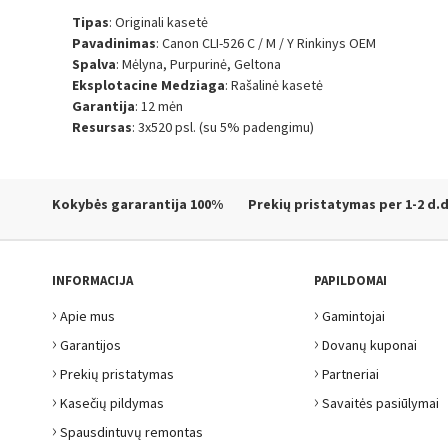
Tipas
: Originali kasetė
Pavadinimas
: Canon CLI-526 C / M / Y Rinkinys OEM
Spalva
: Mėlyna, Purpurinė, Geltona
Eksplotacine Medziaga
: Rašalinė kasetė
Garantija
: 12 mėn
Resursas
: 3x520 psl. (su 5% padengimu)
Kokybės gararantija
100%
Prekių pristatymas
per 1-2 d.d
INFORMACIJA
PAPILDOMAI
›
›
Apie mus
Gamintojai
›
›
Garantijos
Dovanų kuponai
›
›
Prekių pristatymas
Partneriai
›
›
Kasečių pildymas
Savaitės pasiūlymai
›
Spausdintuvų remontas