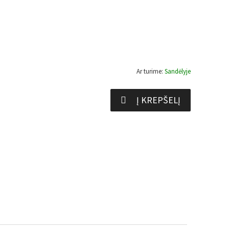
Ar turime:
Sandėlyje
Į KREPŠELĮ