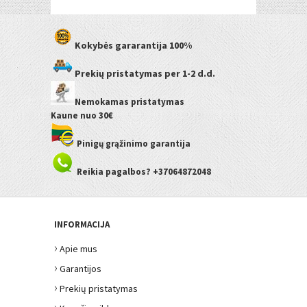
Kokybės gararantija
100%
Prekių pristatymas
per 1-2 d.d.
Nemokamas pristatymas
Kaune
nuo 30€
Pinigų grąžinimo garantija
Reikia pagalbos? +37064872048
INFORMACIJA
›
Apie mus
›
Garantijos
›
Prekių pristatymas
›