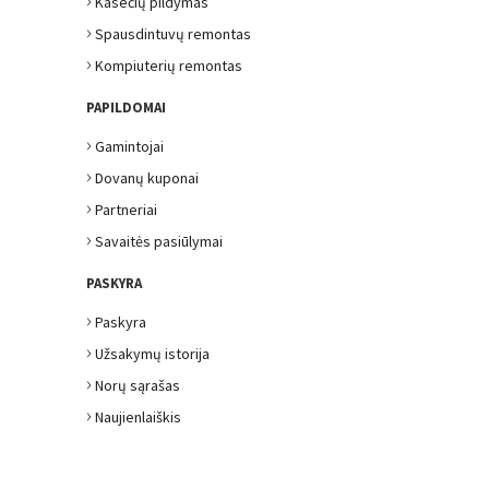
Kasečių pildymas
›
Spausdintuvų remontas
›
Kompiuterių remontas
PAPILDOMAI
›
Gamintojai
›
Dovanų kuponai
›
Partneriai
›
Savaitės pasiūlymai
PASKYRA
›
Paskyra
›
Užsakymų istorija
›
Norų sąrašas
›
Naujienlaiškis