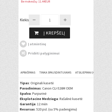
Be mokesčių: 11.44EUR
Kiekis:
Į KREPŠELĮ
Į atmintinę
Pridėti palyginimui
APRAŠYMAS
TINKA SPAUSDINTUVAMS
ATSILIEPIMAI (0)
Tipas
: Originali kasetė
Pavadinimas
: Canon CLI-526M OEM
Spalva
: Purpurinė
Eksplotacine Medziaga
: Rašalinė kasetė
Garantija
: 12 mėn
Resursas
: 520 psl. (su 5% padengimu)