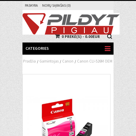
PASKYRA
NORŲ SĄRAŠAS (0)
0 PREKĖ(S) - 0.00EUR
CATEGORIES
Pradžia
Gamintojas
Canon
Canon CLI-526M OEM
/
/
/