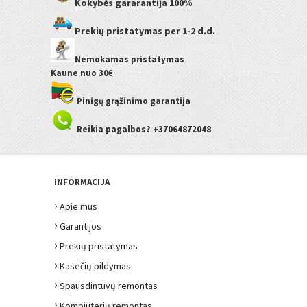
Kokybės gararantija
100%
Prekių pristatymas
per 1-2 d.d.
Nemokamas pristatymas
Kaune
nuo 30€
Pinigų grąžinimo garantija
Reikia pagalbos? +37064872048
INFORMACIJA
›
Apie mus
›
Garantijos
›
Prekių pristatymas
›
Kasečių pildymas
›
Spausdintuvų remontas
›
Kompiuterių remontas