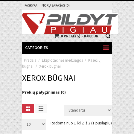
PASKYRA
NORŲ SĄRAŠAS (0)
0 PREKĖ(S) - 0.00EUR
CATEGORIES
Pradžia
/
Eksplotacinės medžiagos
/
Kasečių
būgnai
/
Xerox būgnai
XEROX BŪGNAI
Prekių palyginimas (0)
Rodoma nuo 1 iki 2 iš 2 (1 puslapių)