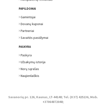
PAPILDOMAI
›
Gamintojai
›
Dovanų kuponai
›
Partneriai
›
Savaitės pasiūlymai
PASKYRA
›
Paskyra
›
Užsakymų istorija
›
Norų sąrašas
›
Naujienlaiškis
Savanorių pr. 126, Kaunas, LT-44148; Tel. (8 37) 425136, Mob.
+37064872048;