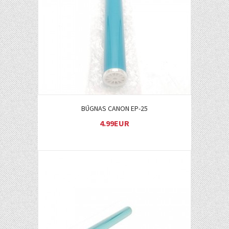
Į KREPŠELĮ
BŪGNAS CANON EP-25
4.99EUR
Į KREPŠELĮ