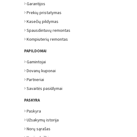
›
Garantijos
›
Prekių pristatymas
›
Kasečių pildymas
›
Spausdintuvų remontas
›
Kompiuterių remontas
PAPILDOMAI
›
Gamintojai
›
Dovanų kuponai
›
Partneriai
›
Savaitės pasiūlymai
PASKYRA
›
Paskyra
›
Užsakymų istorija
›
Norų sąrašas
›