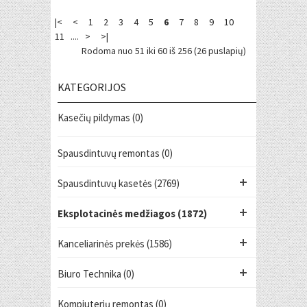
|<
<
1
2
3
4
5
6
7
8
9
10
11
....
>
>|
Rodoma nuo 51 iki 60 iš 256 (26 puslapių)
KATEGORIJOS
Kasečių pildymas (0)
Spausdintuvų remontas (0)
Spausdintuvų kasetės (2769)
Eksplotacinės medžiagos (1872)
Kanceliarinės prekės (1586)
Biuro Technika (0)
Kompiuterių remontas (0)