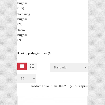
būgnai
(177)
Samsung
būgnai
(21)
Xerox
būgnai
(2)
Prekių palyginimas (0)
Rodoma nuo 51 iki 60 iš 256 (26 puslapių)