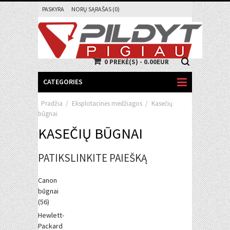
PASKYRA
NORŲ SĄRAŠAS (0)
0 PREKĖ(S) - 0.00EUR
CATEGORIES
Pradžia
/
Eksplotacinės medžiagos
/
Kasečių
būgnai
KASEČIŲ BŪGNAI
PATIKSLINKITE PAIEŠKĄ
Canon
būgnai
(56)
Hewlett-
Packard