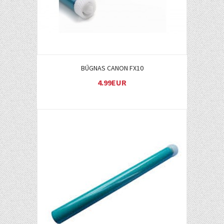
BŪGNAS CANON FX10
4.99EUR
Į KREPŠELĮ