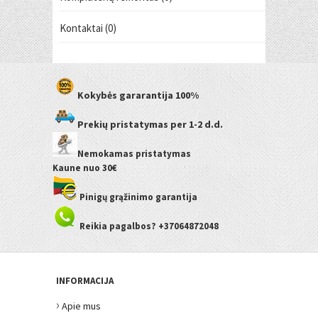
Kontaktai (0)
Kokybės gararantija
100%
Prekių pristatymas
per 1-2 d.d.
Nemokamas pristatymas
Kaune
nuo 30€
Pinigų grąžinimo garantija
Reikia pagalbos? +37064872048
INFORMACIJA
›
Apie mus