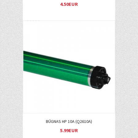
4.50EUR
Į KREPŠELĮ
BŪGNAS HP 10A (Q2610A)
5.99EUR