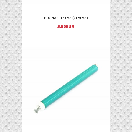
BŪGNAS HP 05A (CE505A)
5.50EUR
Į KREPŠELĮ