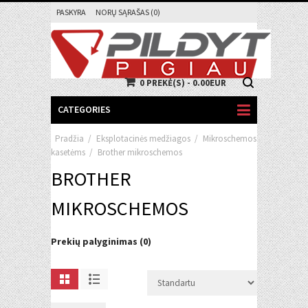
PASKYRA
NORŲ SĄRAŠAS (0)
0 PREKĖ(S) - 0.00EUR
CATEGORIES
Pradžia
/
Eksplotacinės medžiagos
/
Mikroschemos
kasetėms
/
Brother mikroschemos
BROTHER
MIKROSCHEMOS
Prekių palyginimas (0)