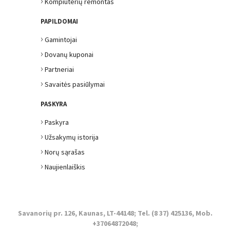
›
Kompiuterių remontas
PAPILDOMAI
›
Gamintojai
›
Dovanų kuponai
›
Partneriai
›
Savaitės pasiūlymai
PASKYRA
›
Paskyra
›
Užsakymų istorija
›
Norų sąrašas
›
Naujienlaiškis
Savanorių pr. 126, Kaunas, LT-44148; Tel. (8 37) 425136, Mob.
+37064872048;