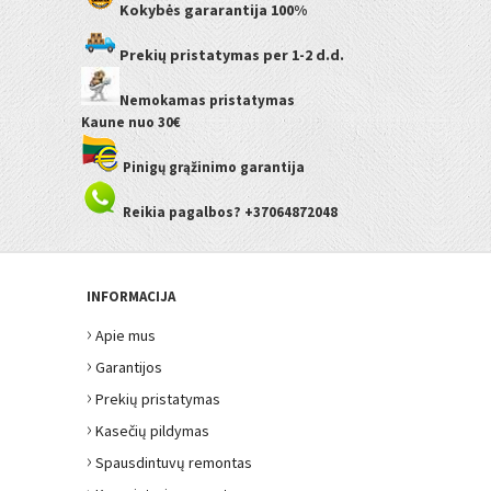
Kokybės gararantija
100%
Prekių pristatymas
per 1-2 d.d.
Nemokamas pristatymas
Kaune
nuo 30€
Pinigų grąžinimo garantija
Reikia pagalbos? +37064872048
INFORMACIJA
›
Apie mus
›
Garantijos
›
Prekių pristatymas
›
Kasečių pildymas
›
Spausdintuvų remontas