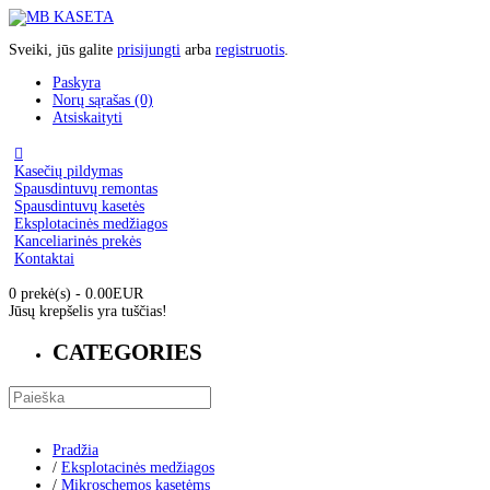
Sveiki, jūs galite
prisijungti
arba
registruotis
.
Paskyra
Norų sąrašas (0)
Atsiskaityti

Kasečių pildymas
Spausdintuvų remontas
Spausdintuvų kasetės
Eksplotacinės medžiagos
Kanceliarinės prekės
Kontaktai
0 prekė(s) - 0.00EUR
Jūsų krepšelis yra tuščias!
CATEGORIES
Pradžia
/
Eksplotacinės medžiagos
/
Mikroschemos kasetėms