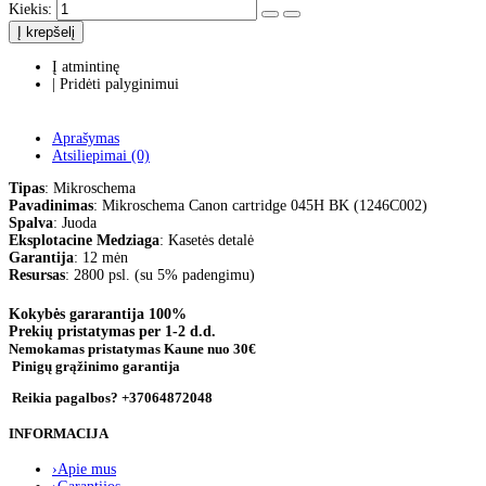
Kiekis:
Į krepšelį
Į atmintinę
|
Pridėti palyginimui
Aprašymas
Atsiliepimai (0)
Tipas
: Mikroschema
Pavadinimas
: Mikroschema Canon cartridge 045H BK (1246C002)
Spalva
: Juoda
Eksplotacine Medziaga
: Kasetės detalė
Garantija
: 12 mėn
Resursas
: 2800 psl. (su 5% padengimu)
Kokybės gararantija
100%
Prekių pristatymas
per 1-2 d.d.
Nemokamas pristatymas Kaune
nuo 30€
Pinigų grąžinimo garantija
Reikia pagalbos? +37064872048
INFORMACIJA
›
Apie mus