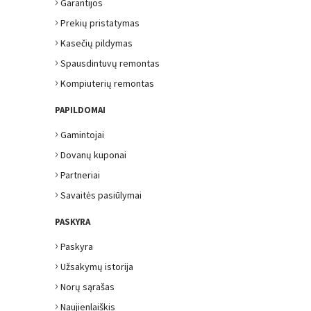
›
Garantijos
›
Prekių pristatymas
›
Kasečių pildymas
›
Spausdintuvų remontas
›
Kompiuterių remontas
PAPILDOMAI
›
Gamintojai
›
Dovanų kuponai
›
Partneriai
›
Savaitės pasiūlymai
PASKYRA
›
Paskyra
›
Užsakymų istorija
›
Norų sąrašas
›
Naujienlaiškis