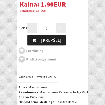
Kaina:
1.90EUR
Be mokesčių: 1.57EUR
Kiekis:
Į KREPŠELĮ
Į atmintinę
Pridėti palyginimui
APRAŠYMAS
ATSILIEPIMAI (0)
Tipas
: Mikroschema
Pavadinimas
: Mikroschema Canon cartridge 045H M (1244C0
Spalva
: Purpurinė
Eksplotacine Medziaga
: Kasetės detalė