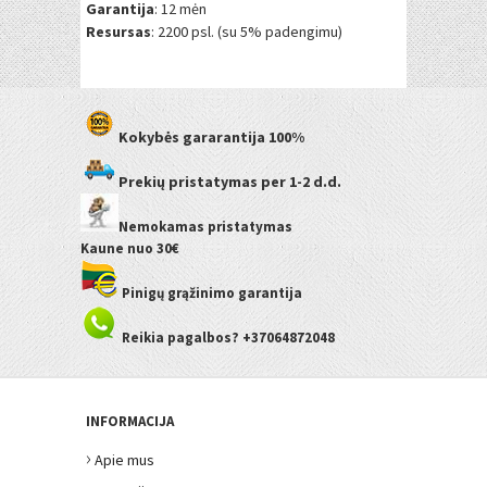
Garantija
: 12 mėn
Resursas
: 2200 psl. (su 5% padengimu)
Kokybės gararantija
100%
Prekių pristatymas
per 1-2 d.d.
Nemokamas pristatymas
Kaune
nuo 30€
Pinigų grąžinimo garantija
Reikia pagalbos? +37064872048
INFORMACIJA
›
Apie mus