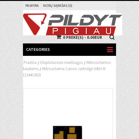
PASKYRA
NORŲ SĄRAŠAS (0)
0 PREKĖ(S) - 0.00EUR
CATEGORIES
Pradžia
Eksplotacinės medžiagos
Mikroschemos
/
/
kasetėms
Mikroschema Canon cartridge 045H M
/
(1244C002)