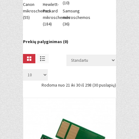
(10)
Canon
Hewlett-
mikroschemos
Packard
Samsung
(55)
mikroschemos
mikroschemos
(184)
(36)
Prekių palyginimas (0)
Rodoma nuo 21 iki 30 iš 298 (30 puslapių)
Į KREPŠELĮ