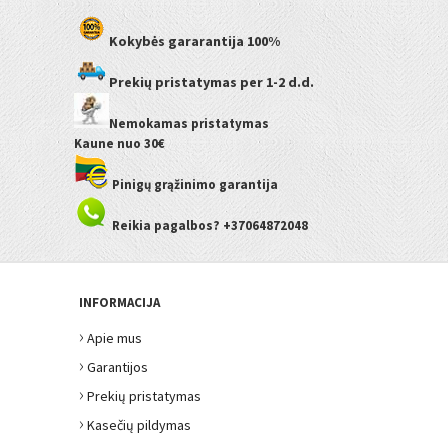
Kokybės gararantija
100%
Prekių pristatymas
per 1-2 d.d.
Nemokamas pristatymas
Kaune
nuo 30€
Pinigų grąžinimo garantija
Reikia pagalbos? +37064872048
INFORMACIJA
›
Apie mus
›
Garantijos
›
Prekių pristatymas
›
Kasečių pildymas