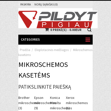
PASKYRA
NORŲ SĄRAŠAS (0)
0 PREKĖ(S) - 0.00EUR
CATEGORIES
Pradžia
/
Eksplotacinės medžiagos
/
Mikroschemos
kasetėms
MIKROSCHEMOS
KASETĖMS
PATIKSLINKITE PAIEŠKĄ
Brother
Epson
Konica
Xerox
mikroschemos
mikroschemos
Minolta
mikroschemos
(3)
(9)
mikroschemos
(1)