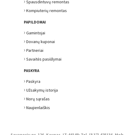
›
Spausdintuvų remontas
›
Kompiuterių remontas
PAPILDOMAI
›
Gamintojai
›
Dovanų kuponai
›
Partneriai
›
Savaitės pasiūlymai
PASKYRA
›
Paskyra
›
Užsakymų istorija
›
Norų sąrašas
›
Naujienlaiškis
Savanorių pr. 126, Kaunas, LT-44148; Tel. (8 37) 425136, Mob.