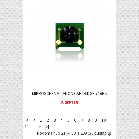
Į KREPŠELĮ
MIKROSCHEMA CANON CARTRIDGE 716BK
2.40EUR
|<
<
1
2
3
4
5
6
7
8
9
10
11
....
>
>|
Rodoma nuo 21 iki 30 iš 298 (30 puslapių)