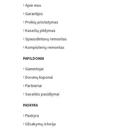
›
Apie mus
›
Garantijos
›
Prekių pristatymas
›
Kasečių pildymas
›
Spausdintuvų remontas
›
Kompiuterių remontas
PAPILDOMAI
›
Gamintojai
›
Dovanų kuponai
›
Partneriai
›
Savaitės pasiūlymai
PASKYRA
›
Paskyra
›
Užsakymų istorija