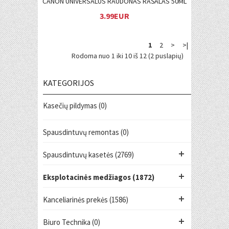
CANON UNIVERSALUS RAUDONAS RAŠALAS 50ML
3.99EUR
1
2
>
>|
Rodoma nuo 1 iki 10 iš 12 (2 puslapių)
KATEGORIJOS
Kasečių pildymas (0)
Spausdintuvų remontas (0)
Spausdintuvų kasetės (2769)
Eksplotacinės medžiagos (1872)
Kanceliarinės prekės (1586)
Biuro Technika (0)