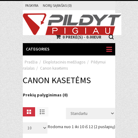
PASKYRA
NORŲ SĄRAŠAS (0)
0 PREKĖ(S) - 0.00EUR
CATEGORIES
Pradžia
/
Eksplotacinės medžiagos
/
Pildymui
rašalas
/
Canon kasetėms
CANON KASETĖMS
Prekių palyginimas (0)
Rodoma nuo 1 iki 10 iš 12 (2 puslapių)