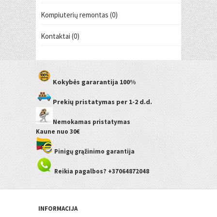
Kompiuterių remontas (0)
Kontaktai (0)
Kokybės gararantija
100%
Prekių pristatymas
per 1-2 d.d.
Nemokamas pristatymas
Kaune
nuo 30€
Pinigų grąžinimo garantija
Reikia pagalbos? +37064872048
INFORMACIJA