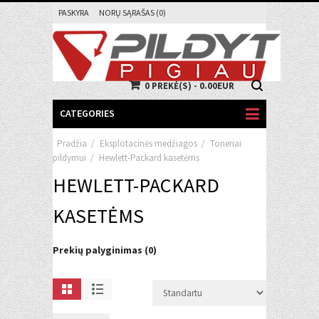
PASKYRA
NORŲ SĄRAŠAS (0)
0 PREKĖ(S) - 0.00EUR
CATEGORIES
Pradžia
/
Eksplotacinės medžiagos
/
Toneriai
pildymui
/
Hewlett-Packard kasetėms
HEWLETT-PACKARD
KASETĖMS
Prekių palyginimas (0)