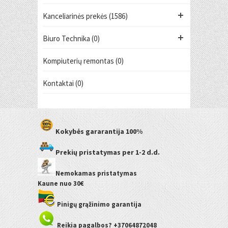
Kanceliarinės prekės (1586)
Biuro Technika (0)
Kompiuterių remontas (0)
Kontaktai (0)
Kokybės gararantija
100%
Prekių pristatymas
per 1-2 d.d.
Nemokamas pristatymas
Kaune
nuo 30€
Pinigų grąžinimo garantija
Reikia pagalbos? +37064872048