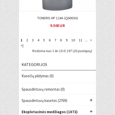
TONERIS HP 124A (Q6003A)
9.50EUR
1
2
3
4
5
6
7
8
9
10
11
....
>
>|
Rodoma nuo 1 iki 10 iš 197 (20 puslapių)
KATEGORIJOS
Kasečių pildymas (0)
Spausdintuvų remontas (0)
Spausdintuvų kasetės (2769)
Eksplotacinės medžiagos (1872)