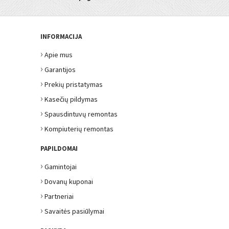
INFORMACIJA
›
Apie mus
›
Garantijos
›
Prekių pristatymas
›
Kasečių pildymas
›
Spausdintuvų remontas
›
Kompiuterių remontas
PAPILDOMAI
›
Gamintojai
›
Dovanų kuponai
›
Partneriai
›
Savaitės pasiūlymai