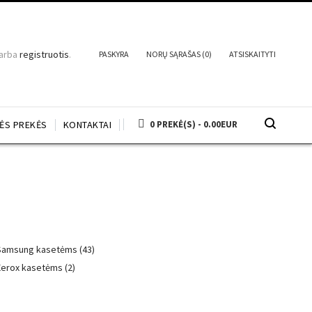
arba
registruotis
.
PASKYRA
NORŲ SĄRAŠAS (0)
ATSISKAITYTI
NĖS PREKĖS
KONTAKTAI
0 PREKĖ(S) - 0.00EUR
Samsung kasetėms (43)
erox kasetėms (2)