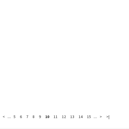
<
....
5
6
7
8
9
10
11
12
13
14
15
....
>
>|