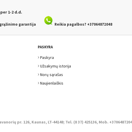
per 1-2 d.d.
grąžinimo garantija
Reikia pagalbos? +37064872048
PASKYRA
›
Paskyra
›
Užsakymų istorija
›
Norų sąrašas
›
Naujienlaiškis
avanorių pr. 126, Kaunas, LT-44148; Tel. (8 37) 425136, Mob. +3706487204