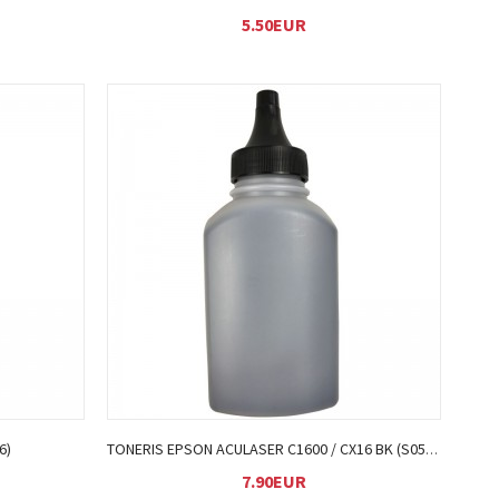
5.50EUR
Į KREPŠELĮ
6)
TONERIS EPSON ACULASER C1600 / CX16 BK (S050557)
7.90EUR