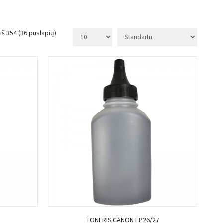
iš 354 (36 puslapių)
Į KREPŠELĮ
TONERIS CANON EP26/27