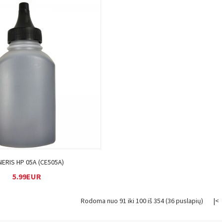
Į KREPŠELĮ
ERIS HP 05A (CE505A)
5.99EUR
Rodoma nuo 91 iki 100 iš 354 (36 puslapių)
|<