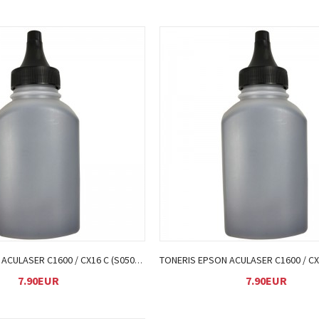
Į KREPŠELĮ
Į KREPŠELĮ
TONERIS EPSON ACULASER C1600 / CX16 C (S050556)
7.90EUR
7.90EUR