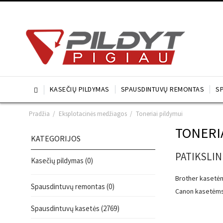
KASEČIŲ PILDYMAS
SPAUSDINTUVŲ REMONTAS
S

Pradžia
/
Eksplotacinės medžiagos
/
Toneriai pildymui
TONERI
KATEGORIJOS
PATIKSLIN
Kasečių pildymas (0)
Brother kasetėm
Spausdintuvų remontas (0)
Canon kasetėms
Spausdintuvų kasetės (2769)