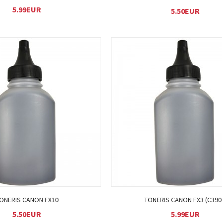
5.99EUR
5.50EUR
Į KREPŠELĮ
Į KREPŠELĮ
ONERIS CANON FX10
TONERIS CANON FX3 (C390
5.50EUR
5.99EUR