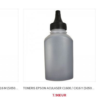
Į KREPŠELĮ
TONERIS EPSON ACULASER C1600 / CX16 M (S050555)
TONERIS EPSON ACULASER C1600 / CX16 Y (S050554)
7.90EUR