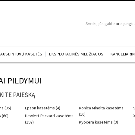
Sveiki, jūs galite
prisijungti
PAUSDINTUVŲ KASETĖS
EKSPLOTACINĖS MEDŽIAGOS
KANCELIARI
AI PILDYMUI
KITE PAIEŠKĄ
s (35)
Epson kasetėms (4)
Konica Minolta kasetėms
(10)
 (60)
Hewlett-Packard kasetėms
X
(197)
Kyocera kasetėms (3)