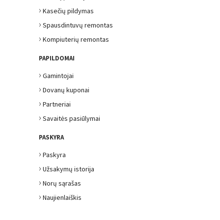
›
Kasečių pildymas
›
Spausdintuvų remontas
›
Kompiuterių remontas
PAPILDOMAI
›
Gamintojai
›
Dovanų kuponai
›
Partneriai
›
Savaitės pasiūlymai
PASKYRA
›
Paskyra
›
Užsakymų istorija
›
Norų sąrašas
›
Naujienlaiškis