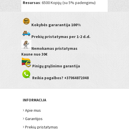
Resursas
: 6500 Kopijų (su 5% padengimu)
Kokybės gararantija
100%
Prekių pristatymas
per 1-2 d.d.
Nemokamas pristatymas
Kaune
nuo 30€
Pinigų grąžinimo garantija
Reikia pagalbos? +37064872048
INFORMACIJA
›
Apie mus
›
Garantijos
›
Prekių pristatymas