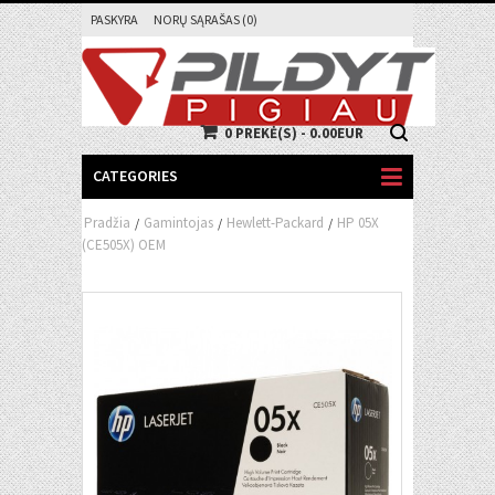
PASKYRA
NORŲ SĄRAŠAS (0)
0 PREKĖ(S) - 0.00EUR
CATEGORIES
Pradžia
Gamintojas
Hewlett-Packard
HP 05X
/
/
/
(CE505X) OEM