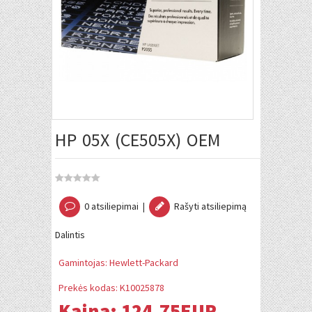
HP 05X (CE505X) OEM
0 atsiliepimai
|
Rašyti atsiliepimą
Dalintis
Gamintojas:
Hewlett-Packard
Prekės kodas:
K10025878
Kaina:
124.75EUR