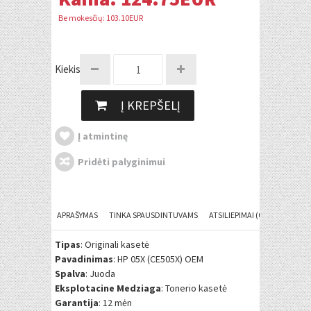
Be mokesčių: 103.10EUR
Kiekis:
Į KREPŠELĮ
Į atmintinę
Pridėti palyginimui
APRAŠYMAS
TINKA SPAUSDINTUVAMS
ATSILIEPIMAI (0)
Tipas
: Originali kasetė
Pavadinimas
: HP 05X (CE505X) OEM
Spalva
: Juoda
Eksplotacine Medziaga
: Tonerio kasetė
Garantija
: 12 mėn