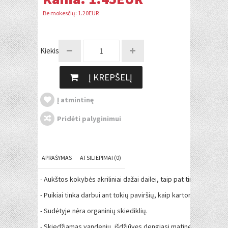
Be mokesčių: 1.20EUR
Kiekis:
Į KREPŠELĮ
Į atmintinę
Pridėti palyginimui
APRAŠYMAS
ATSILIEPIMAI (0)
- Aukštos kokybės akriliniai dažai dailei, taip pat tinka dekupaž
- Puikiai tinka darbui ant tokių paviršių, kaip kartonas, drobė, 
- Sudėtyje nėra organinių skiediklių.
- Skiedžiamas vandeniu, išdžiūvęs dengiasi matine plėvele.