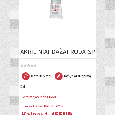
AKRILINIAI DAŽAI RUDA SP. 40ML
0 atsiliepimai
|
Rašyti atsiliepimą
Dalintis
Gamintojas:
Koh-I-Noor
Prekės kodas:
DAUSP162721
Kaina:
1.45EUR