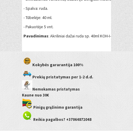
- Spalva: ruda.
- Tūbelėje: 40 ml.
- Pakuotėje 5 vnt.
Pavadinimas
: Akriliniai dažai ruda sp. 40ml KOH-I-NOOR įp.5
Kokybės gararantija
100%
Prekių pristatymas
per 1-2 d.d.
Nemokamas pristatymas
Kaune
nuo 30€
Pinigų grąžinimo garantija
Reikia pagalbos? +37064872048