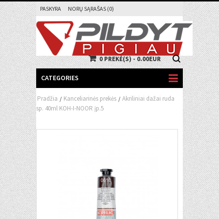
PASKYRA
NORŲ SĄRAŠAS (0)
0 PREKĖ(S) - 0.00EUR
CATEGORIES
Pradžia
Kanceliarinės prekės
Akriliniai dažai ruda
/
/
sp. 40ml KOH-I-NOOR įp.5