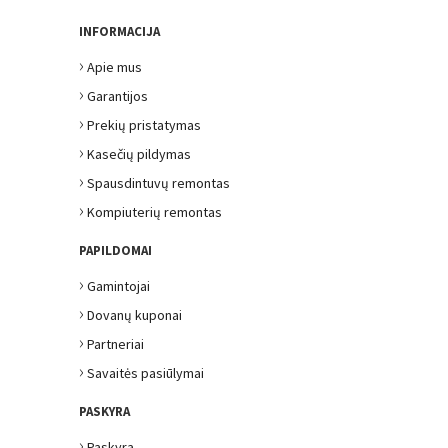
INFORMACIJA
›
Apie mus
›
Garantijos
›
Prekių pristatymas
›
Kasečių pildymas
›
Spausdintuvų remontas
›
Kompiuterių remontas
PAPILDOMAI
›
Gamintojai
›
Dovanų kuponai
›
Partneriai
›
Savaitės pasiūlymai
PASKYRA
›
Paskyra