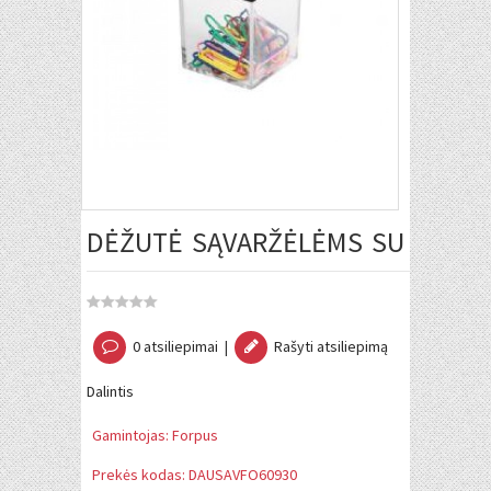
DĖŽUTĖ SĄVARŽĖLĖMS SU MAGNET
0 atsiliepimai
|
Rašyti atsiliepimą
Dalintis
Gamintojas:
Forpus
Prekės kodas:
DAUSAVFO60930