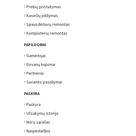
›
Prekių pristatymas
›
Kasečių pildymas
›
Spausdintuvų remontas
›
Kompiuterių remontas
PAPILDOMAI
›
Gamintojai
›
Dovanų kuponai
›
Partneriai
›
Savaitės pasiūlymai
PASKYRA
›
Paskyra
›
Užsakymų istorija
›
Norų sąrašas
›
Naujienlaiškis