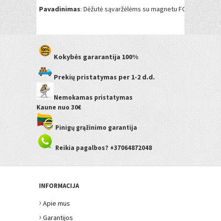
Pavadinimas
: Dėžutė sąvaržėlėms su magnetu FORPUS, 30 sąv
Kokybės gararantija
100%
Prekių pristatymas
per 1-2 d.d.
Nemokamas pristatymas
Kaune
nuo 30€
Pinigų grąžinimo garantija
Reikia pagalbos? +37064872048
INFORMACIJA
›
Apie mus
›
Garantijos