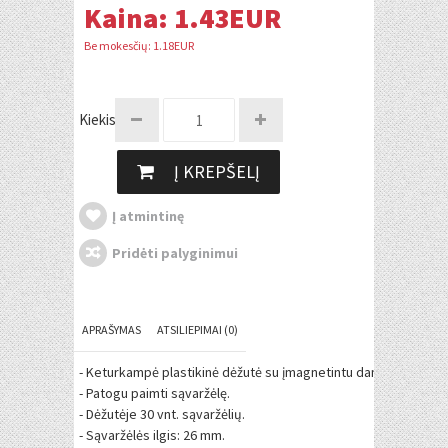
Kaina:
1.43EUR
Be mokesčių: 1.18EUR
Kiekis:
Į KREPŠELĮ
Į atmintinę
Pridėti palyginimui
APRAŠYMAS
ATSILIEPIMAI (0)
- Keturkampė plastikinė dėžutė su įmagnetintu dangteliu.
- Patogu paimti sąvaržėlę.
- Dėžutėje 30 vnt. sąvaržėlių.
- Sąvaržėlės ilgis: 26 mm.