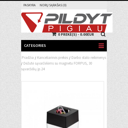
PASKYRA
NORŲ SĄRAŠAS (0)
0 PREKĖ(S) - 0.00EUR
CATEGORIES
Pradžia
Kanceliarinės prekės
Darbo stalo reikmenys
/
/
Dėžutė sąvaržėlėms su magnetu FORPUS, 30
/
sąvaržėlių įp.24