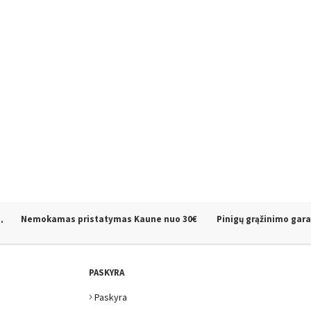
.
Nemokamas pristatymas Kaune
nuo 30€
Pinigų grąžinimo gara
PASKYRA
›
Paskyra