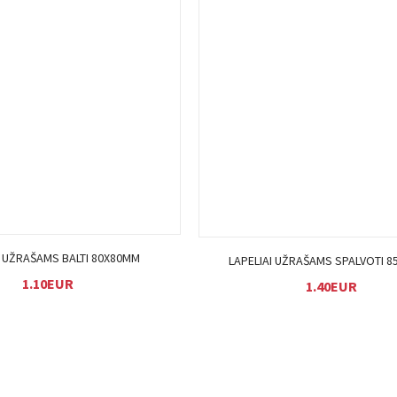
Į KREPŠELĮ
Į KREPŠELĮ
I UŽRAŠAMS BALTI 80X80MM
LAPELIAI UŽRAŠAMS SPALVOTI 
1.10EUR
1.40EUR