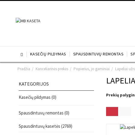
KASEČIŲ PILDYMAS
SPAUSDINTUVŲ REMONTAS
S

Pradžia
/
Kanceliarinės prekės
/
Popierius, jo gaminiai
/
Lapeliai už
LAPELI
KATEGORIJOS
Prekių palygin
Kasečių pildymas (0)
Spausdintuvų remontas (0)
Spausdintuvų kasetės (2769)