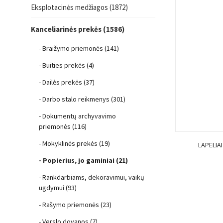
Eksplotacinės medžiagos (1872)
Kanceliarinės prekės (1586)
- Braižymo priemonės (141)
- Buities prekės (4)
- Dailės prekės (37)
- Darbo stalo reikmenys (301)
- Dokumentų archyvavimo
priemonės (116)
- Mokyklinės prekės (19)
LAPELIA
- Popierius, jo gaminiai (21)
- Rankdarbiams, dekoravimui, vaikų
ugdymui (93)
- Rašymo priemonės (23)
- Verslo dovanos (7)