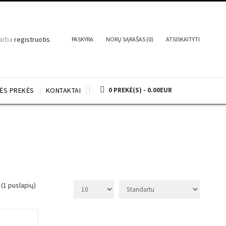
arba
registruotis
.
PASKYRA
NORŲ SĄRAŠAS (0)
ATSISKAITYTI
NĖS PREKĖS
KONTAKTAI
0 PREKĖ(S) - 0.00EUR
 (1 puslapių)