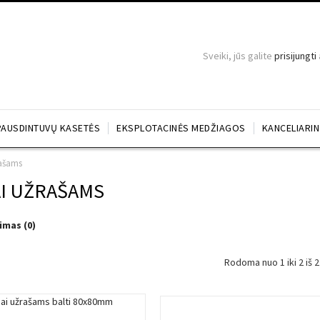
Sveiki, jūs galite
prisijungti
PAUSDINTUVŲ KASETĖS
EKSPLOTACINĖS MEDŽIAGOS
KANCELIARI
rašams
AI UŽRAŠAMS
imas (0)
Rodoma nuo 1 iki 2 iš 2