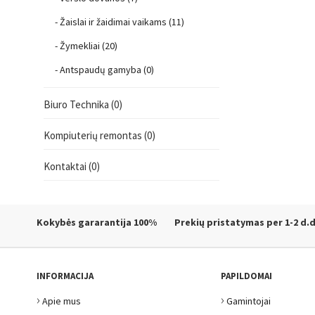
- Žaislai ir žaidimai vaikams (11)
- Žymekliai (20)
- Antspaudų gamyba (0)
Biuro Technika (0)
Kompiuterių remontas (0)
Kontaktai (0)
Kokybės gararantija
100%
Prekių pristatymas
per 1-2 d.d
INFORMACIJA
PAPILDOMAI
›
›
Apie mus
Gamintojai