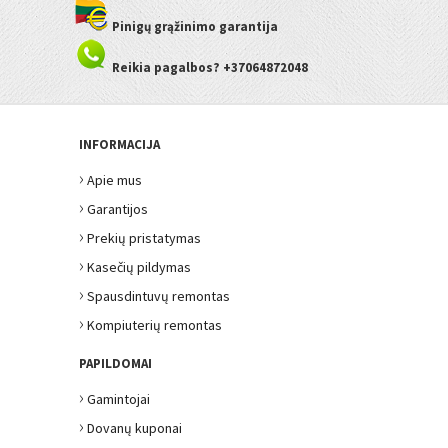
Pinigų grąžinimo garantija
Reikia pagalbos? +37064872048
INFORMACIJA
›
Apie mus
›
Garantijos
›
Prekių pristatymas
›
Kasečių pildymas
›
Spausdintuvų remontas
›
Kompiuterių remontas
PAPILDOMAI
›
Gamintojai
›
Dovanų kuponai