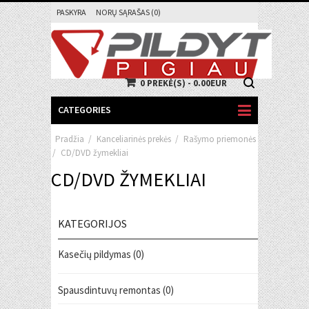
PASKYRA
NORŲ SĄRAŠAS (0)
0 PREKĖ(S) - 0.00EUR
CATEGORIES
Pradžia
/
Kanceliarinės prekės
/
Rašymo priemonės
/
CD/DVD žymekliai
CD/DVD ŽYMEKLIAI
KATEGORIJOS
Kasečių pildymas (0)
Spausdintuvų remontas (0)