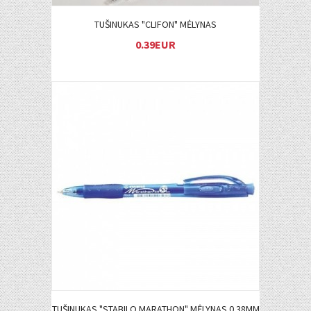
TUŠINUKAS "CLIFON" MĖLYNAS
0.39EUR
Į KREPŠELĮ
TUŠINUKAS "STABILO MARATHON" MĖLYNAS 0.38MM