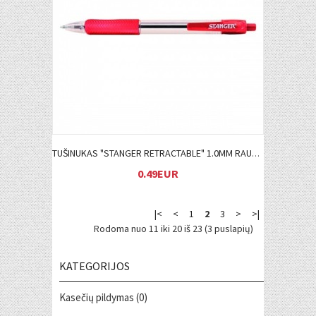
Į KREPŠELĮ
TUŠINUKAS "STANGER RETRACTABLE" 1.0MM RAUDONAS
0.49EUR
|<
<
1
2
3
>
>|
Rodoma nuo 11 iki 20 iš 23 (3 puslapių)
KATEGORIJOS
Kasečių pildymas (0)