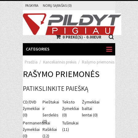
PASKYRA
NORŲ SĄRAŠAS (0)
0 PREKĖ(S) - 0.00EUR
CATEGORIES
Pradžia
/
Kanceliarinės prekės
/
Rašymo priemonės
RAŠYMO PRIEMONĖS
PATIKSLINKITE PAIEŠKĄ
CD/DVD
Pieštukai
Teksto
Žymekliai
žymekliai
ir
žymekliai
baltai
(0)
šerdelės
(0)
lentai (0)
(0)
Permanentiniai
Tušinukai
žymekliai
Rašikliai
(11)
(0)
(12)