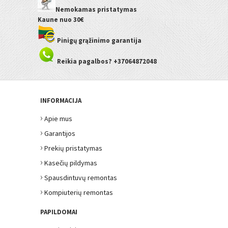
Nemokamas pristatymas
Kaune
nuo 30€
Pinigų grąžinimo garantija
Reikia pagalbos? +37064872048
INFORMACIJA
›
Apie mus
›
Garantijos
›
Prekių pristatymas
›
Kasečių pildymas
›
Spausdintuvų remontas
›
Kompiuterių remontas
PAPILDOMAI