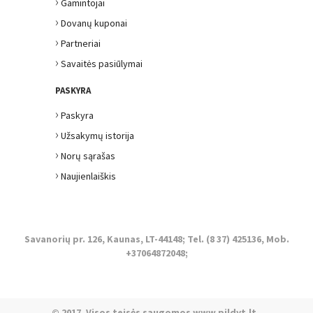
›
Gamintojai
›
Dovanų kuponai
›
Partneriai
›
Savaitės pasiūlymai
PASKYRA
›
Paskyra
›
Užsakymų istorija
›
Norų sąrašas
›
Naujienlaiškis
Savanorių pr. 126, Kaunas, LT-44148; Tel. (8 37) 425136, Mob.
+37064872048;
© 2017. Visos teisės saugomos www.pildyt.lt