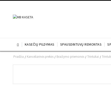
KASEČIŲ PILDYMAS
SPAUSDINTUVŲ REMONTAS
S

Pradžia
Kanceliarinės prekės
Braižymo priemonės
Trintukai
Trintu
/
/
/
/