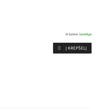
Ar turime:
Sandėlyje
Į KREPŠELĮ