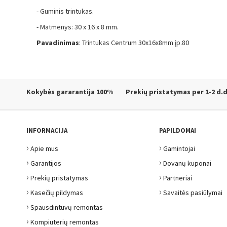
- Guminis trintukas.
- Matmenys: 30 x 16 x 8 mm.
Pavadinimas
: Trintukas Centrum 30x16x8mm įp.80
Kokybės gararantija
100%
Prekių pristatymas
per 1-2 d.d
INFORMACIJA
PAPILDOMAI
›
›
Apie mus
Gamintojai
›
›
Garantijos
Dovanų kuponai
›
›
Prekių pristatymas
Partneriai
›
›
Kasečių pildymas
Savaitės pasiūlymai
›
Spausdintuvų remontas
›
Kompiuterių remontas