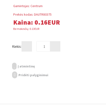
Gamintojas:
Centrum
Prekės kodas:
DAUTR80375
Kaina:
0.16EUR
Be mokesčių: 0.13EUR
Kiekis:
Į atmintinę
Pridėti palyginimui