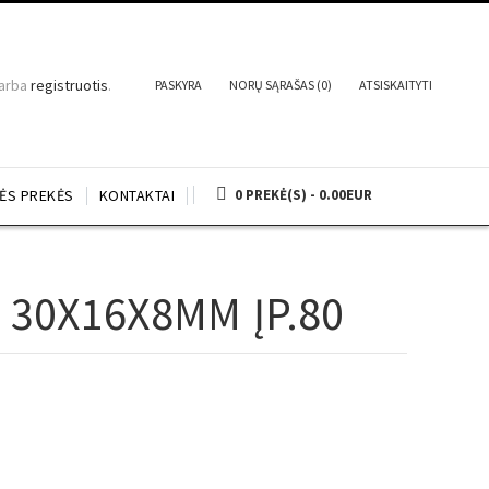
arba
registruotis
.
PASKYRA
NORŲ SĄRAŠAS (0)
ATSISKAITYTI
NĖS PREKĖS
KONTAKTAI
0 PREKĖ(S) - 0.00EUR
30X16X8MM ĮP.80