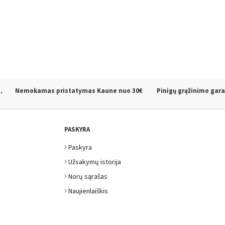
.
Nemokamas pristatymas Kaune
nuo 30€
Pinigų grąžinimo gara
PASKYRA
›
Paskyra
›
Užsakymų istorija
›
Norų sąrašas
›
Naujienlaiškis