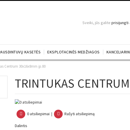
Sveiki, jūs galite
prisijungti
PAUSDINTUVŲ KASETĖS
EKSPLOTACINĖS MEDŽIAGOS
KANCELIARI
kas Centrum 30x16x8mm įp.80
TRINTUKAS CENTRUM 
0 atsiliepimai
|
Rašyti atsiliepimą
Dalintis