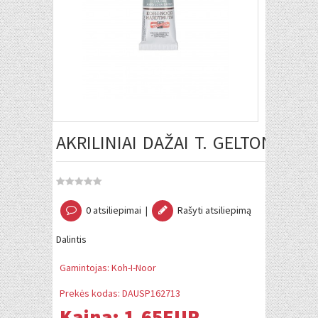
AKRILINIAI DAŽAI T. GELTONOS S
0 atsiliepimai
|
Rašyti atsiliepimą
Dalintis
Gamintojas:
Koh-I-Noor
Prekės kodas:
DAUSP162713
Kaina:
1.65EUR