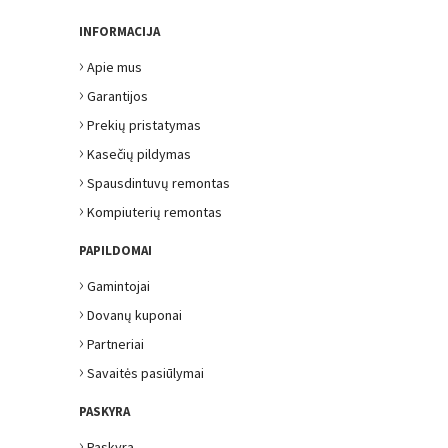
INFORMACIJA
›
Apie mus
›
Garantijos
›
Prekių pristatymas
›
Kasečių pildymas
›
Spausdintuvų remontas
›
Kompiuterių remontas
PAPILDOMAI
›
Gamintojai
›
Dovanų kuponai
›
Partneriai
›
Savaitės pasiūlymai
PASKYRA
›
Paskyra