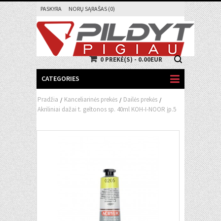
PASKYRA
NORŲ SĄRAŠAS (0)
0 PREKĖ(S) - 0.00EUR
CATEGORIES
Pradžia
Kanceliarinės prekės
Dailės prekės
/
/
/
Akriliniai dažai t. geltonos sp. 40ml KOH-I-NOOR įp.5