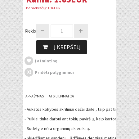
Be mokesčių: 1.36EUR
Kiekis:
Į KREPŠELĮ
Į atmintinę
Pridėti palyginimui
APRAŠYMAS
ATSILIEPIMAI (0)
- Aukštos kokybės akriliniai dažai dailei, taip pat tinka dekupaž
- Puikiai tinka darbui ant tokių paviršių, kaip kartonas, drobė, 
- Sudėtyje nėra organinių skiediklių.
- Skiedžiamas vandeniu, išdžiūvęs dengiasi matine plėvele.