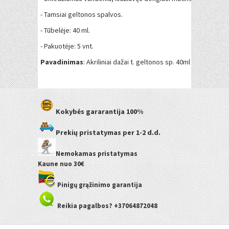
- Tamsiai geltonos spalvos.
- Tūbelėje: 40 ml.
- Pakuotėje: 5 vnt.
Pavadinimas
: Akriliniai dažai t. geltonos sp. 40ml KOH-I-NOOR
Kokybės gararantija
100%
Prekių pristatymas
per 1-2 d.d.
Nemokamas pristatymas
Kaune
nuo 30€
Pinigų grąžinimo garantija
Reikia pagalbos? +37064872048