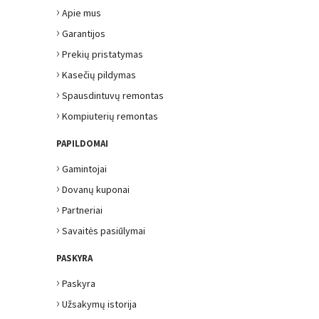
›
Apie mus
›
Garantijos
›
Prekių pristatymas
›
Kasečių pildymas
›
Spausdintuvų remontas
›
Kompiuterių remontas
PAPILDOMAI
›
Gamintojai
›
Dovanų kuponai
›
Partneriai
›
Savaitės pasiūlymai
PASKYRA
›
Paskyra
›
Užsakymų istorija