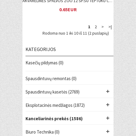
AKVARELINĖS SPALVOS ZOO 12 SP.SU TEPTUKU CENTRUM
0.65EUR
1
2
>
>|
Rodoma nuo 1 iki 10 iš 11 (2 puslapių)
KATEGORIJOS
Kasečių pildymas (0)
Spausdintuvų remontas (0)
Spausdintuvų kasetės (2769)
Eksplotacinės medžiagos (1872)
Kanceliarinės prekės (1586)
Biuro Technika (0)