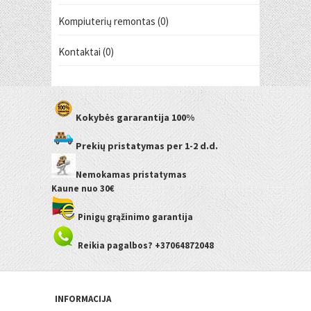
Kompiuterių remontas (0)
Kontaktai (0)
Kokybės gararantija
100%
Prekių pristatymas
per 1-2 d.d.
Nemokamas pristatymas
Kaune
nuo 30€
Pinigų grąžinimo garantija
Reikia pagalbos? +37064872048
INFORMACIJA