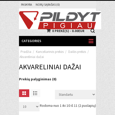
PASKYRA
NORŲ SĄRAŠAS (0)
0 PREKĖ(S) - 0.00EUR
CATEGORIES
Pradžia
/
Kanceliarinės prekės
/
Dailės prekės
/
Akvareliniai dažai
AKVARELINIAI DAŽAI
Prekių palyginimas (0)
Rodoma nuo 1 iki 10 iš 11 (2 puslapių)