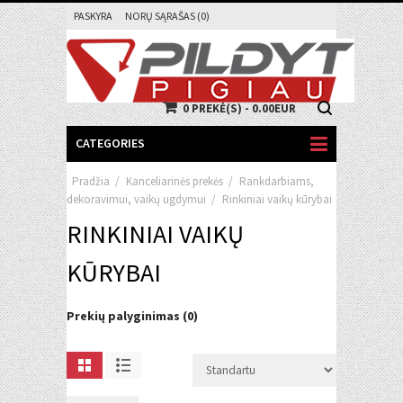
PASKYRA
NORŲ SĄRAŠAS (0)
0 PREKĖ(S) - 0.00EUR
CATEGORIES
Pradžia
/
Kanceliarinės prekės
/
Rankdarbiams,
dekoravimui, vaikų ugdymui
/
Rinkiniai vaikų kūrybai
RINKINIAI VAIKŲ
KŪRYBAI
Prekių palyginimas (0)