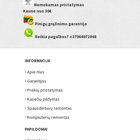
Nemokamas pristatymas
Kaune
nuo 30€
Pinigų grąžinimo garantija
Reikia pagalbos? +37064872048
INFORMACIJA
›
Apie mus
›
Garantijos
›
Prekių pristatymas
›
Kasečių pildymas
›
Spausdintuvų remontas
›
Kompiuterių remontas
PAPILDOMAI
›