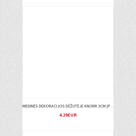
Į KREPŠELĮ
MEDINĖS DEKORACIJOS DĖŽUTĖJE KNORR 3CM ĮP.45 VNT. KRIKŠTYNOMS
4.29EUR