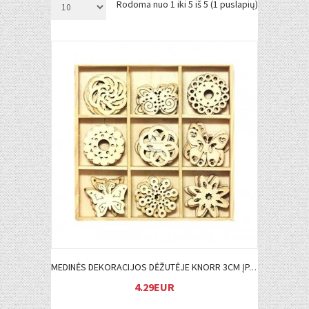
Rodoma nuo 1 iki 5 iš 5 (1 puslapių)
Į KREPŠELĮ
MEDINĖS DEKORACIJOS DĖŽUTĖJE KNORR 3CM ĮP.45 VNT. ĮVAIRIŲ FORMŲ
4.29EUR