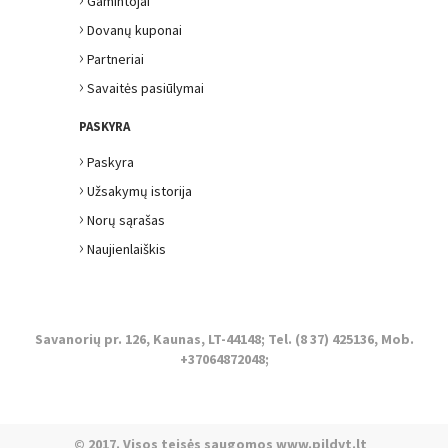
Gamintojai
›
Dovanų kuponai
›
Partneriai
›
Savaitės pasiūlymai
PASKYRA
›
Paskyra
›
Užsakymų istorija
›
Norų sąrašas
›
Naujienlaiškis
Savanorių pr. 126, Kaunas, LT-44148; Tel. (8 37) 425136, Mob.
+37064872048;
© 2017. Visos teisės saugomos www.pildyt.lt