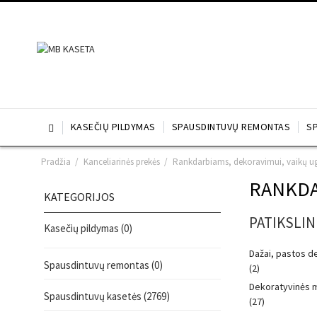
KASEČIŲ PILDYMAS
SPAUSDINTUVŲ REMONTAS
S

Pradžia
/
Kanceliarinės prekės
/
Rankdarbiams, dekoravimui, vaikų 
RANKDA
KATEGORIJOS
PATIKSLIN
Kasečių pildymas (0)
Dažai, pastos d
Spausdintuvų remontas (0)
(2)
Dekoratyvinės 
Spausdintuvų kasetės (2769)
(27)