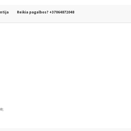
ntija
Reikia pagalbos? +37064872048
8;