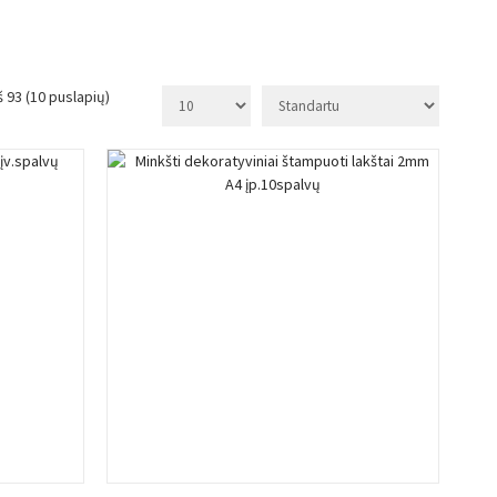
 93 (10 puslapių)
Į KREPŠELĮ