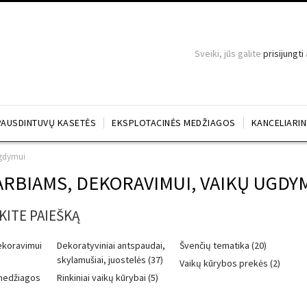
Sveiki, jūs galite
prisijungti
PAUSDINTUVŲ KASETĖS
EKSPLOTACINĖS MEDŽIAGOS
KANCELIARI
ugdymui
RBIAMS, DEKORAVIMUI, VAIKŲ UGDY
KITE PAIEŠKĄ
ekoravimui
Dekoratyviniai antspaudai,
Švenčių tematika (20)
skylamušiai, juostelės (37)
Vaikų kūrybos prekės (2)
medžiagos
Rinkiniai vaikų kūrybai (5)