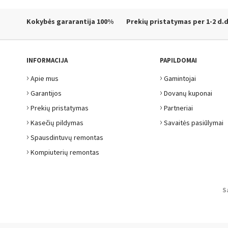
Kokybės gararantija
100%
Prekių pristatymas
per 1-2 d.d
INFORMACIJA
PAPILDOMAI
›
›
Apie mus
Gamintojai
›
›
Garantijos
Dovanų kuponai
›
›
Prekių pristatymas
Partneriai
›
›
Kasečių pildymas
Savaitės pasiūlymai
›
Spausdintuvų remontas
›
Kompiuterių remontas
S