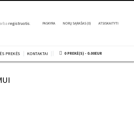
arba
registruotis
.
PASKYRA
NORŲ SĄRAŠAS (0)
ATSISKAITYTI
NĖS PREKĖS
KONTAKTAI
0 PREKĖ(S) - 0.00EUR
MUI