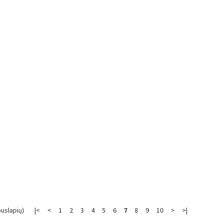
puslapių)
|<
<
1
2
3
4
5
6
7
8
9
10
>
>|