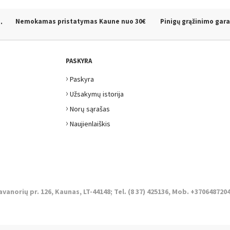
.
Nemokamas pristatymas Kaune
nuo 30€
Pinigų grąžinimo gara
PASKYRA
›
Paskyra
›
Užsakymų istorija
›
Norų sąrašas
›
Naujienlaiškis
avanorių pr. 126, Kaunas, LT-44148; Tel. (8 37) 425136, Mob. +3706487204