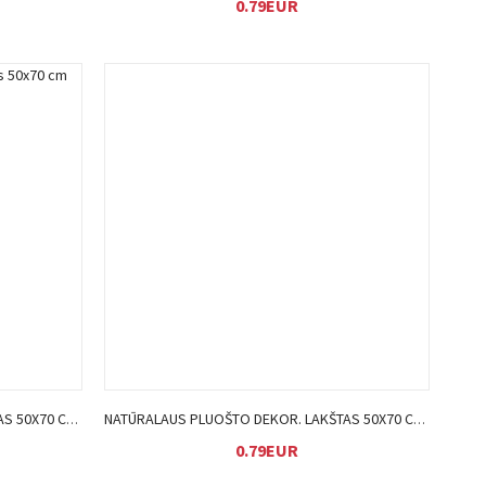
0.79EUR
Į KREPŠELĮ
NATŪRALAUS PLUOŠTO DEKOR. LAKŠTAS 50X70 CM ŽALIAS
NATŪRALAUS PLUOŠTO DEKOR. LAKŠTAS 50X70 CMT. RUDAS
0.79EUR