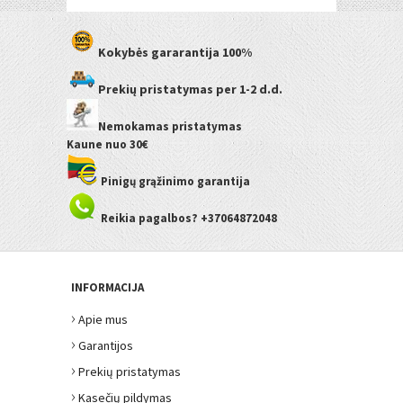
Kokybės gararantija
100%
Prekių pristatymas
per 1-2 d.d.
Nemokamas pristatymas
Kaune
nuo 30€
Pinigų grąžinimo garantija
Reikia pagalbos? +37064872048
INFORMACIJA
›
Apie mus
›
Garantijos
›
Prekių pristatymas
›
Kasečių pildymas