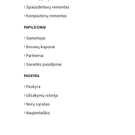
›
Spausdintuvų remontas
›
Kompiuterių remontas
PAPILDOMAI
›
Gamintojai
›
Dovanų kuponai
›
Partneriai
›
Savaitės pasiūlymai
PASKYRA
›
Paskyra
›
Užsakymų istorija
›
Norų sąrašas
›
Naujienlaiškis