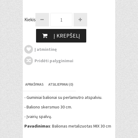
Kiekis:
Į KREPŠELĮ
Į atmintinę
Pridėti palyginimui
APRAŠYMAS
ATSILIEPIMAI (0)
- Guminiai balionai su perlamutro atspalviu.
- Baliono skersmuo 30 cm.
- Įvairių spalvų.
Pavadinimas
: Balionas metalizuotas MIX 30 cm