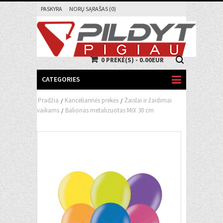
PASKYRA
NORŲ SĄRAŠAS (0)
0 PREKĖ(S) - 0.00EUR
CATEGORIES
Pradžia
Kanceliarinės prekės
Žaislai ir žaidimai
/
/
vaikams
Balionas metalizuotas MIX 30 cm
/