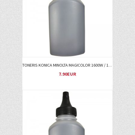
Į KREPŠELĮ
TONERIS KONICA MINOLTA MAGICOLOR 1600W / 1680MF / 1690MF C (A0V30HH)
7.90EUR
Į KREPŠELĮ