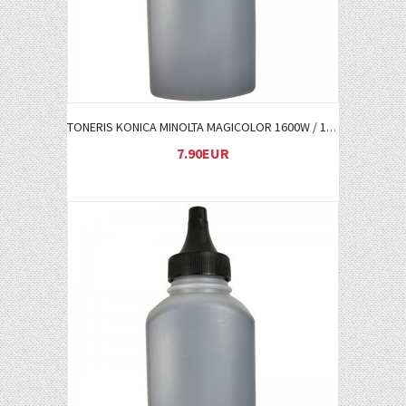
TONERIS KONICA MINOLTA MAGICOLOR 1600W / 1680MF / 1690MF Y (A0V306H)
7.90EUR
Į KREPŠELĮ