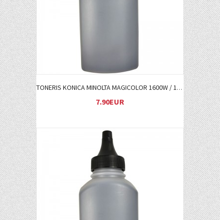
TONERIS KONICA MINOLTA MAGICOLOR 1600W / 1680MF / 1690MF M (A0V30CH)
7.90EUR
Į KREPŠELĮ