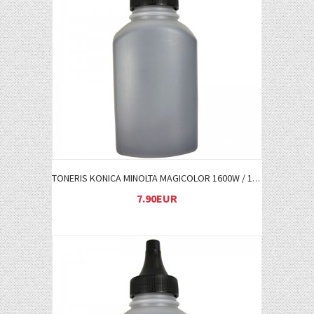
Į KREPŠELĮ
TONERIS KONICA MINOLTA MAGICOLOR 1600W / 1680MF / 1690MF BK (A0V301H)
7.90EUR