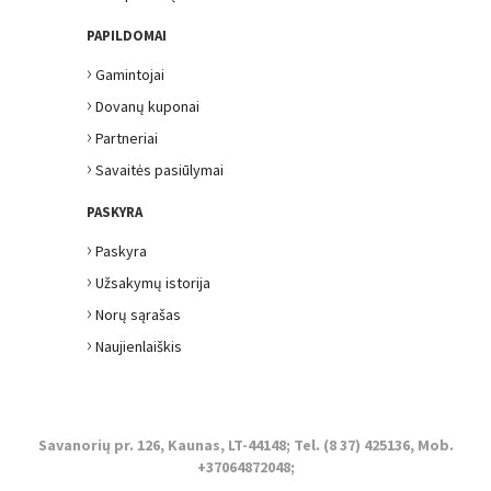
PAPILDOMAI
›
Gamintojai
›
Dovanų kuponai
›
Partneriai
›
Savaitės pasiūlymai
PASKYRA
›
Paskyra
›
Užsakymų istorija
›
Norų sąrašas
›
Naujienlaiškis
Savanorių pr. 126, Kaunas, LT-44148; Tel. (8 37) 425136, Mob.
+37064872048;