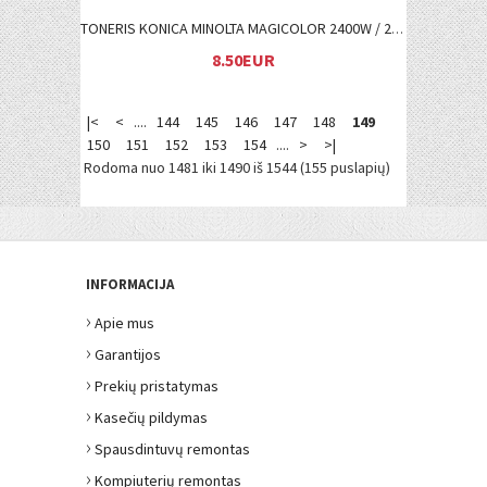
TONERIS KONICA MINOLTA MAGICOLOR 2400W / 2500W M (1710589006)
8.50EUR
|<
<
....
144
145
146
147
148
149
150
151
152
153
154
....
>
>|
Rodoma nuo 1481 iki 1490 iš 1544 (155 puslapių)
INFORMACIJA
›
Apie mus
›
Garantijos
›
Prekių pristatymas
›
Kasečių pildymas
›
Spausdintuvų remontas
›
Kompiuterių remontas