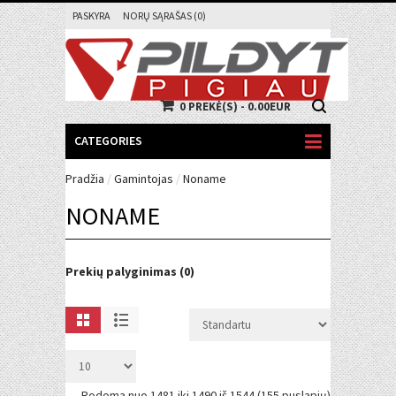
PASKYRA
NORŲ SĄRAŠAS (0)
0 PREKĖ(S) - 0.00EUR
CATEGORIES
Pradžia
/
Gamintojas
/
Noname
NONAME
Prekių palyginimas (0)
Rodoma nuo 1481 iki 1490 iš 1544 (155 puslapių)