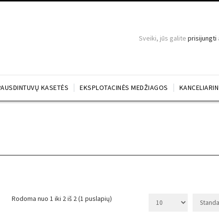
Sveiki, jūs galite
prisijungti
PAUSDINTUVŲ KASETĖS
EKSPLOTACINĖS MEDŽIAGOS
KANCELIARI
Rodoma nuo 1 iki 2 iš 2 (1 puslapių)