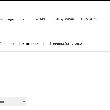
arba
registruotis
.
PASKYRA
NORŲ SĄRAŠAS (0)
ATSISKAITYTI
NĖS PREKĖS
KONTAKTAI
0 PREKĖ(S) - 0.00EUR