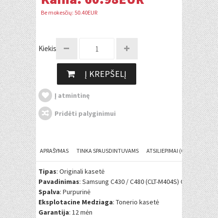
Be mokesčių: 50.40EUR
Kiekis:
Į KREPŠELĮ
Į atmintinę
Pridėti palyginimui
APRAŠYMAS
TINKA SPAUSDINTUVAMS
ATSILIEPIMAI (0)
Tipas
: Originali kasetė
Pavadinimas
: Samsung C430 / C480 (CLT-M404S) OEM
Spalva
: Purpurinė
Eksplotacine Medziaga
: Tonerio kasetė
Garantija
: 12 mėn