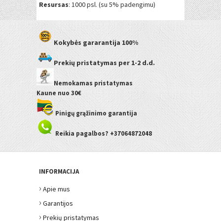
Resursas
: 1000 psl. (su 5% padengimu)
Kokybės gararantija
100%
Prekių pristatymas
per 1-2 d.d.
Nemokamas pristatymas
Kaune
nuo 30€
Pinigų grąžinimo garantija
Reikia pagalbos? +37064872048
INFORMACIJA
›
Apie mus
›
Garantijos
›
Prekių pristatymas