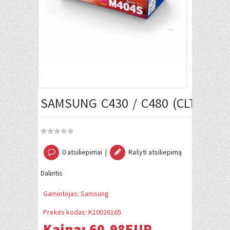
SAMSUNG C430 / C480 (CLT-M404
0 atsiliepimai
|
Rašyti atsiliepimą
Dalintis
Gamintojas:
Samsung
Prekės kodas:
K10026165
Kaina:
60.98EUR