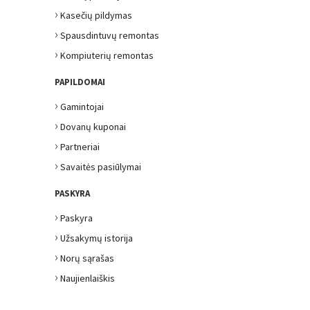
›
Kasečių pildymas
›
Spausdintuvų remontas
›
Kompiuterių remontas
PAPILDOMAI
›
Gamintojai
›
Dovanų kuponai
›
Partneriai
›
Savaitės pasiūlymai
PASKYRA
›
Paskyra
›
Užsakymų istorija
›
Norų sąrašas
›
Naujienlaiškis