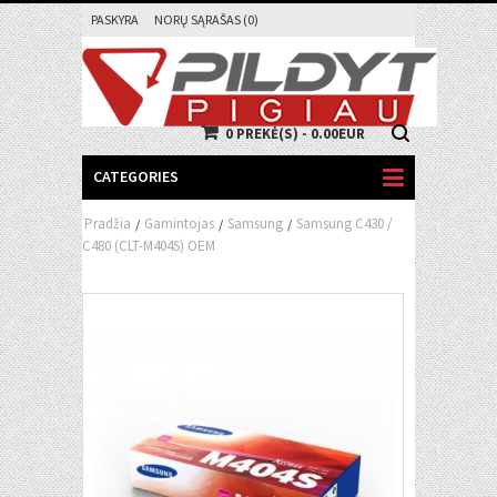
PASKYRA
NORŲ SĄRAŠAS (0)
0 PREKĖ(S) - 0.00EUR
CATEGORIES
Pradžia
Gamintojas
Samsung
Samsung C430 /
/
/
/
C480 (CLT-M404S) OEM