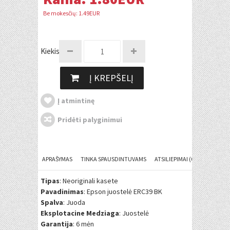
Be mokesčių: 1.49EUR
Kiekis:
Į KREPŠELĮ
Į atmintinę
Pridėti palyginimui
APRAŠYMAS
TINKA SPAUSDINTUVAMS
ATSILIEPIMAI (0)
Tipas
: Neoriginali kasete
Pavadinimas
: Epson juostelė ERC39 BK
Spalva
: Juoda
Eksplotacine Medziaga
: Juostelė
Garantija
: 6 mėn