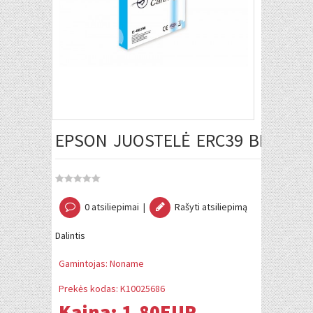
EPSON JUOSTELĖ ERC39 BK
0 atsiliepimai
|
Rašyti atsiliepimą
Dalintis
Gamintojas:
Noname
Prekės kodas:
K10025686
Kaina:
1.80EUR