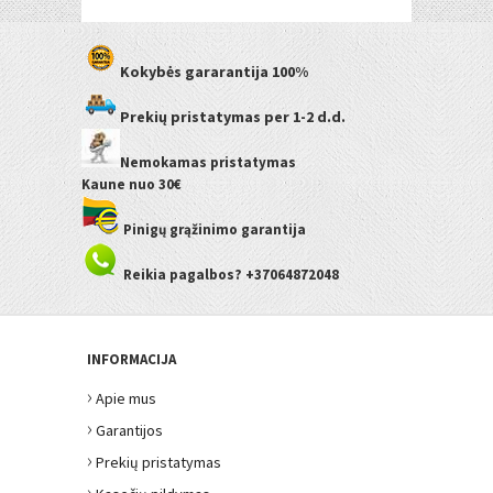
Kokybės gararantija
100%
Prekių pristatymas
per 1-2 d.d.
Nemokamas pristatymas
Kaune
nuo 30€
Pinigų grąžinimo garantija
Reikia pagalbos? +37064872048
INFORMACIJA
›
Apie mus
›
Garantijos
›
Prekių pristatymas
›