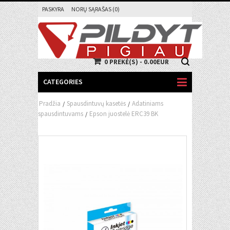
PASKYRA
NORŲ SĄRAŠAS (0)
0 PREKĖ(S) - 0.00EUR
CATEGORIES
Pradžia
Spausdintuvų kasetės
Adatiniams
/
/
spausdintuvams
Epson juostelė ERC39 BK
/