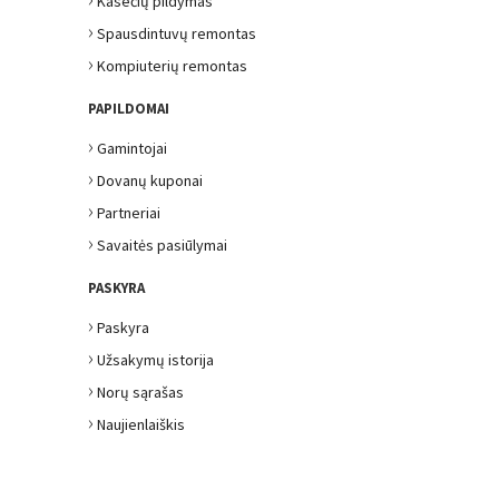
Kasečių pildymas
›
Spausdintuvų remontas
›
Kompiuterių remontas
PAPILDOMAI
›
Gamintojai
›
Dovanų kuponai
›
Partneriai
›
Savaitės pasiūlymai
PASKYRA
›
Paskyra
›
Užsakymų istorija
›
Norų sąrašas
›
Naujienlaiškis