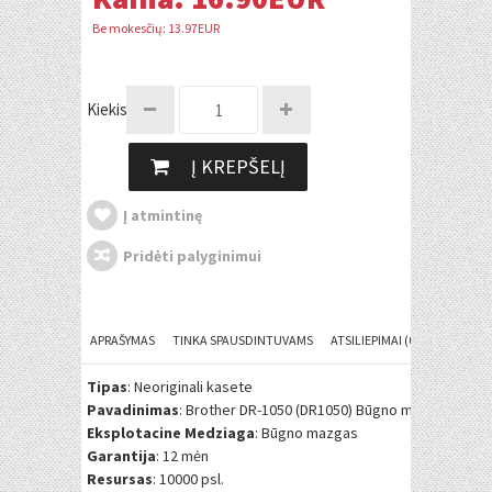
Be mokesčių: 13.97EUR
Kiekis:
Į KREPŠELĮ
Į atmintinę
Pridėti palyginimui
APRAŠYMAS
TINKA SPAUSDINTUVAMS
ATSILIEPIMAI (0)
Tipas
: Neoriginali kasete
Pavadinimas
: Brother DR-1050 (DR1050) Būgno mazgas
Eksplotacine Medziaga
: Būgno mazgas
Garantija
: 12 mėn
Resursas
: 10000 psl.