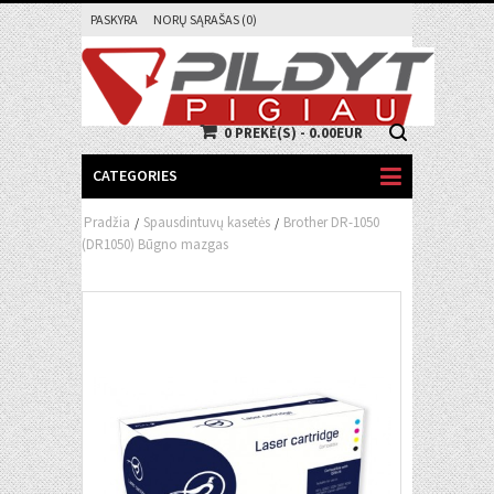
PASKYRA
NORŲ SĄRAŠAS (0)
0 PREKĖ(S) - 0.00EUR
CATEGORIES
Pradžia
Spausdintuvų kasetės
Brother DR-1050
/
/
(DR1050) Būgno mazgas