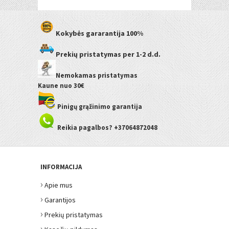
Kokybės gararantija
100%
Prekių pristatymas
per 1-2 d.d.
Nemokamas pristatymas
Kaune
nuo 30€
Pinigų grąžinimo garantija
Reikia pagalbos? +37064872048
INFORMACIJA
›
Apie mus
›
Garantijos
›
Prekių pristatymas
›