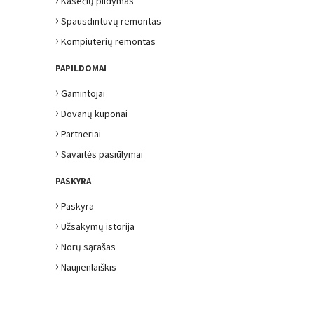
Kasečių pildymas
›
Spausdintuvų remontas
›
Kompiuterių remontas
PAPILDOMAI
›
Gamintojai
›
Dovanų kuponai
›
Partneriai
›
Savaitės pasiūlymai
PASKYRA
›
Paskyra
›
Užsakymų istorija
›
Norų sąrašas
›
Naujienlaiškis