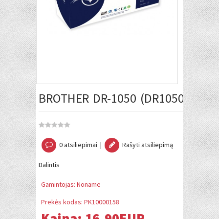
BROTHER DR-1050 (DR1050) BŪ
0 atsiliepimai
|
Rašyti atsiliepimą
Dalintis
Gamintojas:
Noname
Prekės kodas:
PK10000158
Kaina:
16.90EUR