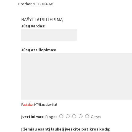
Brother MFC-7840W
RAŠYTI ATSILIEPIMĄ
Jūsų vardas:
Jūsų atsiliepimas:
Pastaba:
HTML nesiverčia!
Įvertinimas:
Blogas
Geras
Į žemiau esantį laukelį įveskite patikros kodą: