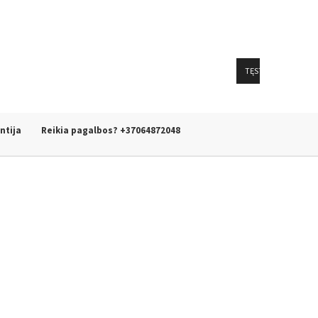
TĘSTI
ntija
Reikia pagalbos? +37064872048