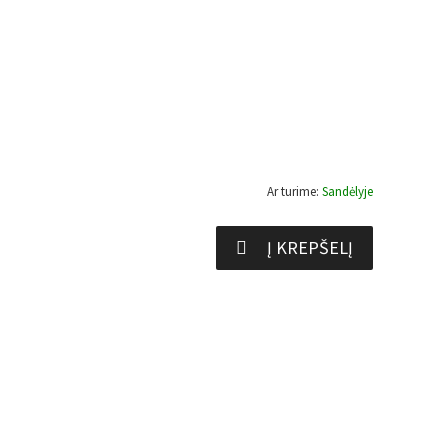
Ar turime:
Sandėlyje
Į KREPŠELĮ