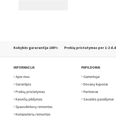
Kokybės gararantija
100%
Prekių pristatymas
per 1-2 d.d
INFORMACIJA
PAPILDOMAI
›
›
Apie mus
Gamintojai
›
›
Garantijos
Dovanų kuponai
›
›
Prekių pristatymas
Partneriai
›
›
Kasečių pildymas
Savaitės pasiūlymai
›
Spausdintuvų remontas
›
Kompiuterių remontas