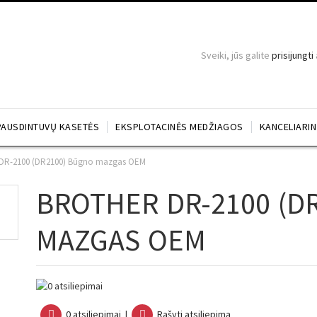
Sveiki, jūs galite
prisijungti
PAUSDINTUVŲ KASETĖS
EKSPLOTACINĖS MEDŽIAGOS
KANCELIARI
 DR-2100 (DR2100) Būgno mazgas OEM
BROTHER DR-2100 (D
MAZGAS OEM
0 atsiliepimai
|
Rašyti atsiliepimą