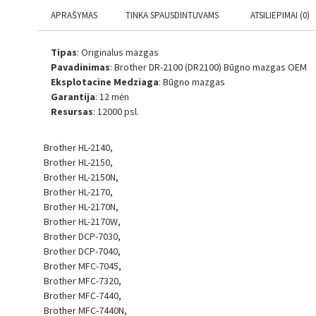
APRAŠYMAS
TINKA SPAUSDINTUVAMS
ATSILIEPIMAI (0)
Tipas
: Originalus mazgas
Pavadinimas
: Brother DR-2100 (DR2100) Būgno mazgas OEM
Eksplotacine Medziaga
: Būgno mazgas
Garantija
: 12 mėn
Resursas
: 12000 psl.
Brother HL-2140,
Brother HL-2150,
Brother HL-2150N,
Brother HL-2170,
Brother HL-2170N,
Brother HL-2170W,
Brother DCP-7030,
Brother DCP-7040,
Brother MFC-7045,
Brother MFC-7320,
Brother MFC-7440,
Brother MFC-7440N,