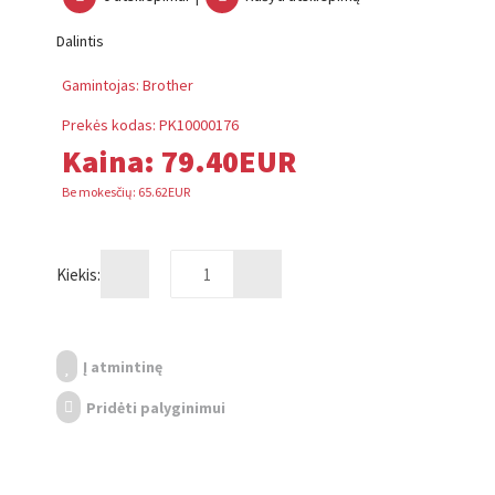
Dalintis
Gamintojas:
Brother
Prekės kodas:
PK10000176
Kaina:
79.40EUR
Be mokesčių: 65.62EUR
Kiekis:
Į atmintinę
Pridėti palyginimui