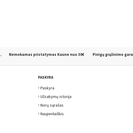
.
Nemokamas pristatymas Kaune
nuo 30€
Pinigų grąžinimo gara
PASKYRA
›
Paskyra
›
Užsakymų istorija
›
Norų sąrašas
›
Naujienlaiškis