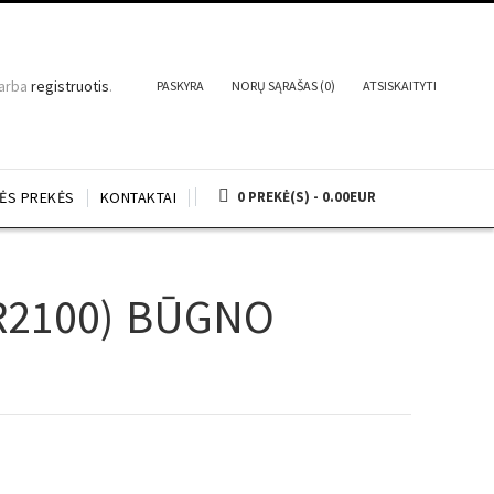
arba
registruotis
.
PASKYRA
NORŲ SĄRAŠAS (0)
ATSISKAITYTI
NĖS PREKĖS
KONTAKTAI
0 PREKĖ(S) - 0.00EUR
R2100) BŪGNO