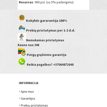
Resursas
: 900 psl. (su 5% padengimu)
Kokybės gararantija
100%
Prekių pristatymas
per 1-2 d.d.
Nemokamas pristatymas
Kaune
nuo 30€
Pinigų grąžinimo garantija
Reikia pagalbos? +37064872048
INFORMACIJA
›
Apie mus
›
Garantijos
›
Prekių pristatymas