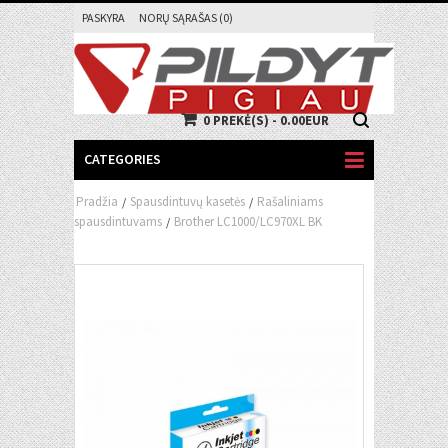
PASKYRA
NORŲ SĄRAŠAS (0)
0 PREKĖ(S) - 0.00EUR
CATEGORIES
Pradžia
Spausdintuvų kasetės
Rašaliniams
/
/
spausdintuvams
Brother LC1000/LC970XL BK
/