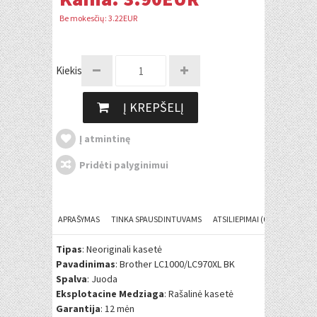
Be mokesčių: 3.22EUR
Kiekis:
Į KREPŠELĮ
Į atmintinę
Pridėti palyginimui
APRAŠYMAS
TINKA SPAUSDINTUVAMS
ATSILIEPIMAI (0)
Tipas
: Neoriginali kasetė
Pavadinimas
: Brother LC1000/LC970XL BK
Spalva
: Juoda
Eksplotacine Medziaga
: Rašalinė kasetė
Garantija
: 12 mėn