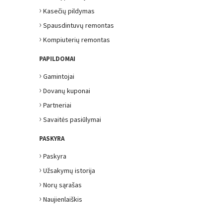
›
Kasečių pildymas
›
Spausdintuvų remontas
›
Kompiuterių remontas
PAPILDOMAI
›
Gamintojai
›
Dovanų kuponai
›
Partneriai
›
Savaitės pasiūlymai
PASKYRA
›
Paskyra
›
Užsakymų istorija
›
Norų sąrašas
›
Naujienlaiškis