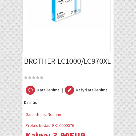
BROTHER LC1000/LC970XL BK
0 atsiliepimai
|
Rašyti atsiliepimą
Dalintis
Gamintojas:
Noname
Prekės kodas:
PK10000076
Kaina:
3.90EUR