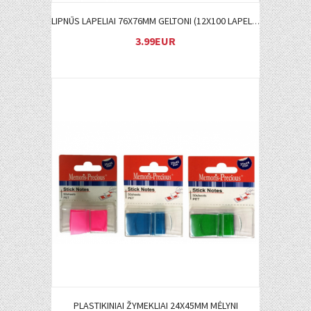
LIPNŪS LAPELIAI 76X76MM GELTONI (12X100 LAPELIŲ)
3.99EUR
Į KREPŠELĮ
PLASTIKINIAI ŽYMEKLIAI 24X45MM MĖLYNI