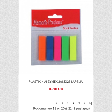
Į KREPŠELĮ
PLASTIKINIAI ŽYMEKLIAI 5X25 LAPELIAI
0.70EUR
|<
<
1
2
3
>
>|
Rodoma nuo 11 iki 20 iš 21 (3 puslapių)