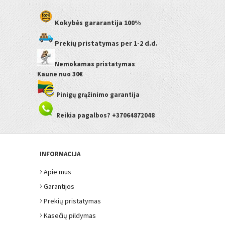
Kokybės gararantija
100%
Prekių pristatymas
per 1-2 d.d.
Nemokamas pristatymas
Kaune
nuo 30€
Pinigų grąžinimo garantija
Reikia pagalbos? +37064872048
INFORMACIJA
›
Apie mus
›
Garantijos
›
Prekių pristatymas
›
Kasečių pildymas