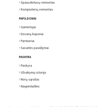
›
Spausdintuvų remontas
›
Kompiuterių remontas
PAPILDOMAI
›
Gamintojai
›
Dovanų kuponai
›
Partneriai
›
Savaitės pasiūlymai
PASKYRA
›
Paskyra
›
Užsakymų istorija
›
Norų sąrašas
›
Naujienlaiškis