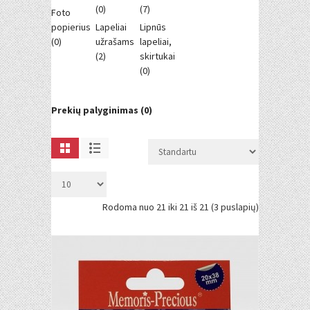
(0)
(7)
Foto
popierius
Lapeliai
Lipnūs
(0)
užrašams
lapeliai,
(2)
skirtukai
(0)
Prekių palyginimas (0)
Rodoma nuo 21 iki 21 iš 21 (3 puslapių)