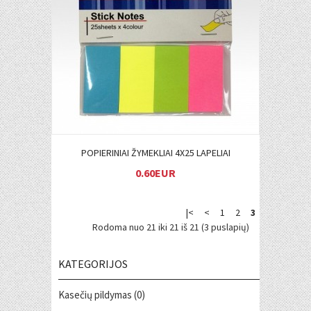
Į KREPŠELĮ
POPIERINIAI ŽYMEKLIAI 4X25 LAPELIAI
0.60EUR
|<
<
1
2
3
Rodoma nuo 21 iki 21 iš 21 (3 puslapių)
KATEGORIJOS
Kasečių pildymas (0)