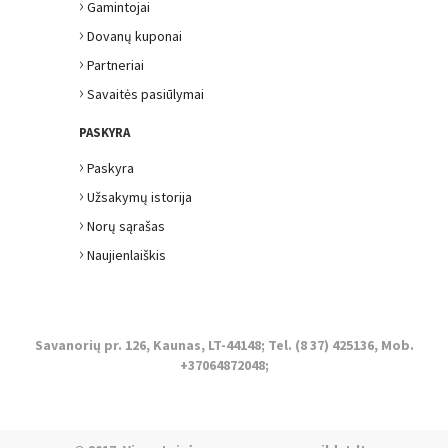
›
Gamintojai
›
Dovanų kuponai
›
Partneriai
›
Savaitės pasiūlymai
PASKYRA
›
Paskyra
›
Užsakymų istorija
›
Norų sąrašas
›
Naujienlaiškis
Savanorių pr. 126, Kaunas, LT-44148; Tel. (8 37) 425136, Mob.
+37064872048;