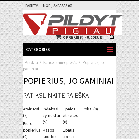
PASKYRA
NORŲ SĄRAŠAS (0)
0 PREKĖ(S) - 0.00EUR
CATEGORIES
Pradžia
/
Kanceliarinės prekės
/
Popierius, jo
gaminiai
POPIERIUS, JO GAMINIAI
PATIKSLINKITE PAIEŠKĄ
Atvirukai
Indeksai,
Lipnios
Vokai (0)
(7)
žymekliai
etiketės
(5)
(0)
Biuro
popierius
Kasos
Lipnūs
(0)
juostos
lapeliai